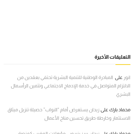
التعليقات الأخيرة
انور
على
المبادرة الوطنية للتنمية البشرية تحتفي بعقدين من
الالتزام المتواصل في خدمة الإدماج الاجتماعي وتثمين الرأسمال
البشري
محماد بارك
على
زيدان يستعرض أمام “النواب” حصيلة تنزيل ميثاق
الاستثمار وخارطة طريق تحسين مناخ الأعمال
محماد بارك
على
زيدان يبرز بنيروبي مؤهلات المغرب كمنصة