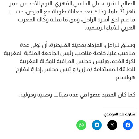
الصالح للشرب، علي الفاسي الفهري، اليوم الأحد عن عمر
ناهز 71 عاما، وذلك بعد معاناة طويلة مع المرض، حسب
ما علم لدى أسرة الراحل، وفق ما نقلته وكالة المغرب
العربي للأنباء الرسمية.
وسبق للراحل، المزداد بمدينة القنيطرة، أن تولى عدة
مناصب عليا، خاصة مناصب رئيس الجامعة الملكية المغربية
لكرة القدم، ورئيس مجلس المراقبة للوكالة المغربية
للطاقة المستدامة (مازن) ورئيس مجلس إدارة لافارج
هولسيم.
كما كان الفقيد عضوا في عدة هيئات وطنية ودولية.
شارك هذا الموضوع:
انقر
النقر
انقر
انقر
للمشاركة
للمشاركة
للمشاركة
للمشاركة
على
على
على
على
فيسبوك
X
Telegram
WhatsApp