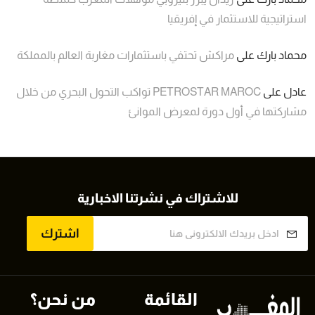
استراتيجية للاستثمار في إفريقيا
محماد بارك
على
مراكش تحتفي باستثمارات مغاربة العالم بالمملكة
عادل
على
PETROSTAR MAROC تواكب التحول البحري من خلال
مشاركتها في أول دورة لمعرض الموانئ
للاشتراك في نشرتنا الاخبارية
اشترك
القائمة
من نحن؟