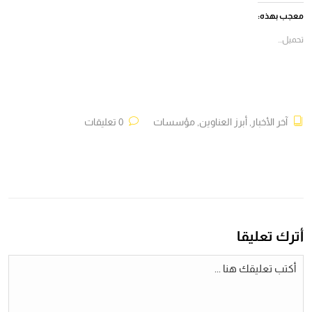
(فتح
(فتح
(فتح
(فتح
في
في
في
في
معجب بهذه:
نافذة
نافذة
نافذة
نافذة
جديدة)
جديدة)
جديدة)
جديدة)
تحميل...
آخر الأخبار
,
أبرز العناوين
,
مؤسسات
0 تعليقات
أترك تعليقا