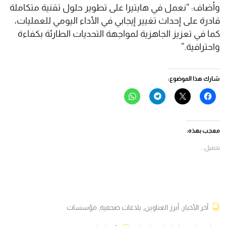
وأضاف: “نعمل في هايتيرا على تطوير حلول تقنية متكاملة
قادرة على إحداث تغيير إيجابي في الأداء اليومي للعمليات،
كما في تعزيز الجاهزية لمواجهة التحديات الطارئة بكفاءة
واحترافية.”
شارك هذا الموضوع:
انقر
النقر
انقر
انقر
للمشاركة
للمشاركة
للمشاركة
للمشاركة
على
على
على
على
فيسبوك
X
Telegram
WhatsApp
(فتح
(فتح
(فتح
(فتح
في
في
في
في
معجب بهذه:
نافذة
نافذة
نافذة
نافذة
جديدة)
جديدة)
جديدة)
جديدة)
تحميل...
آخر الأخبار
,
أبرز العناوين
,
بلاغات صحفية
,
مؤسسات