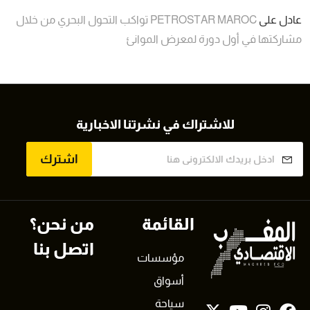
عادل
على
PETROSTAR MAROC تواكب التحول البحري من خلال
مشاركتها في أول دورة لمعرض الموانئ
للاشتراك في نشرتنا الاخبارية
اشترك
القائمة
من نحن؟
اتصل بنا
مؤسسات
أسواق
سياحة