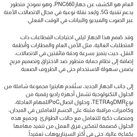
العام هو الكشف عن جهازPNC660، وهو نموذج متطور
يدعم تقنية 5G، ويُعد نقلة نوعية في مجال الاتصالات الآمنة
عبر الصوت والفيديو والبيانات في الوقت الفعلي.
وقد صُمم هذا الجهاز ليلبي احتياجات القطاعات ذات
المتطلبات العالية، مثل الأمن العام والمطارات وأنظمة
النقل، حيث يتميز بسرعة ودقة فائقتين في الاتصالات،
إضافة إلى نظام حماية متطور ضد الاختراق وتصميم مريح
يضمن سهولة الاستخدام حتى في الظروف الصعبة.
إلى جانب الجهاز الجديد، ستُقدم هايتيرا مجموعة شاملة من
الحلول التكنولوجية تشمل أجهزة راديو رقمية من
نوعDMRوTETRA، وحلول اتصالPoCللمهام العاجلة،
وكاميرات مراقبة مثبتة على الجسم للعاملين في الميدان،
ومنصات ذكية للتعامل مع حالات الطوارئ. وجميع هذه
الحلول مُصممة لتمكين فرق العمل من تنفيذ مهامها
بكفاءة عالية، حتى في أكثر السيناريوهات تعقيداً.