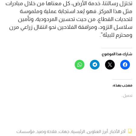
تختزل رسالتنا، خدمة الأرض، كل معناها من خلال مبادرات
مثل هذا المركز. فهو يُعد استجابة عملية وملموسة
لتحديات القطاع، من حيث تحسين المردودية، وتأمين
سلاسل التزود، ومرافقة الفلاحين نحو انتقال زراعي مرن
ومحترم للبيئة”.
شارك هذا الموضوع:
انقر
النقر
انقر
انقر
للمشاركة
للمشاركة
للمشاركة
للمشاركة
على
على
على
على
فيسبوك
X
Telegram
WhatsApp
(فتح
(فتح
(فتح
(فتح
في
في
في
في
معجب بهذه:
نافذة
نافذة
نافذة
نافذة
جديدة)
جديدة)
جديدة)
جديدة)
تحميل...
آخر الأخبار
,
أبرز العناوين
,
الرئيسية
,
جهات
,
فلاحة وصيد
,
مؤسسات