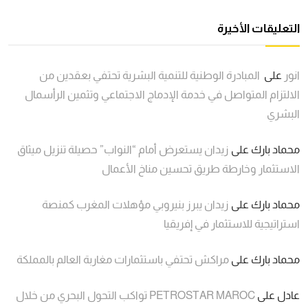
التعليقات الأخيرة
انور
على
المبادرة الوطنية للتنمية البشرية تحتفي بعقدين من
الالتزام المتواصل في خدمة الإدماج الاجتماعي وتثمين الرأسمال
البشري
محماد بارك
على
زيدان يستعرض أمام “النواب” حصيلة تنزيل ميثاق
الاستثمار وخارطة طريق تحسين مناخ الأعمال
محماد بارك
على
زيدان يبرز بنيروبي مؤهلات المغرب كمنصة
استراتيجية للاستثمار في إفريقيا
محماد بارك
على
مراكش تحتفي باستثمارات مغاربة العالم بالمملكة
عادل
على
PETROSTAR MAROC تواكب التحول البحري من خلال