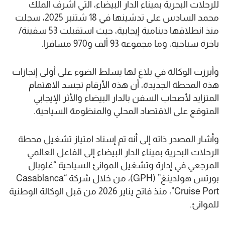
للرحلات البحرية بميناء الدار البيضاء، التي أشرف الملك
محمد السادس على تدشينها في 18 شتنبر 2025، سجلت
منذ انطلاقها دينامية إيجابية، حيث استقبلت 53 سفينة/
باخرة سياحية، وما مجموعه 93 ألف و970 مسافرا.
وأبرزت الوكالة في بلاغ لها يسلط الضوء على أولى إنجازات
هذه المحطة الجديدة، أن هذه الأرقام تجسد الاهتمام
المتزايد لأصحاب السفن بالدار البيضاء والأثر الإيجابي
المتوقع على الاقتصاد المحلي والمنظومة السياحية.
وأشار المصدر ذاته إلى أنه تم إسناد امتياز تشغيل محطة
الرحلات البحرية بميناء الدار البيضاء إلى الفاعل العالمي
المرجعي في إدارة وتشغيل الموانئ السياحية “غلوبال
بورتس هولدينغ” (GPH)، من خلال شركة “Casablanca
Cruise Port”، منذ فاتح يناير 2026 من قبل الوكالة الوطنية
للموانئ.