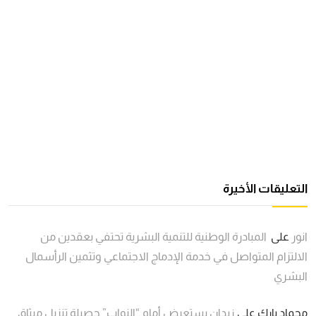
التعليقات الأخيرة
انور
على
المبادرة الوطنية للتنمية البشرية تحتفي بعقدين من
الالتزام المتواصل في خدمة الإدماج الاجتماعي وتثمين الرأسمال
البشري
محماد بارك
على
زيدان يستعرض أمام “النواب” حصيلة تنزيل ميثاق