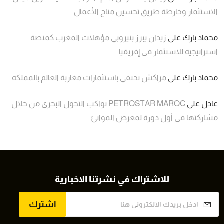
الاستثمار وخارطة طريق تحسين مناخ الأعمال
محماد بارك
على
زيدان يبرز بنيروبي مؤهلات المغرب كمنصة
استراتيجية للاستثمار في إفريقيا
محماد بارك
على
مراكش تحتفي باستثمارات مغاربة العالم بالمملكة
عادل
على
PETROSTAR MAROC تواكب التحول البحري من خلال
مشاركتها في أول دورة لمعرض الموانئ
للاشتراك في نشرتنا الاخبارية
اشترك