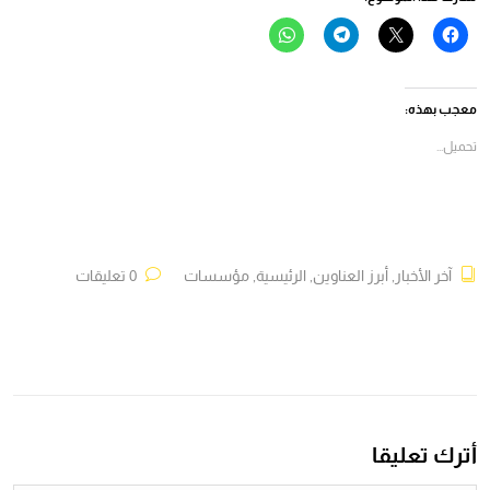
انقر
النقر
انقر
انقر
للمشاركة
للمشاركة
للمشاركة
للمشاركة
على
على
على
على
فيسبوك
X
Telegram
WhatsApp
(فتح
(فتح
(فتح
(فتح
في
في
في
في
معجب بهذه:
نافذة
نافذة
نافذة
نافذة
جديدة)
جديدة)
جديدة)
جديدة)
تحميل...
آخر الأخبار
,
أبرز العناوين
,
الرئيسية
,
مؤسسات
0 تعليقات
أترك تعليقا