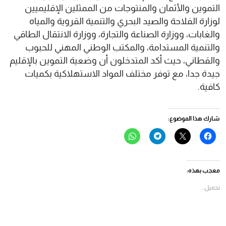
التموين والأثمان والمنتوجات من الممثلين الإقليميين
لوزارة الفلاحة والصيد البحري والتنمية القروية والمياه
والغابات، ووزارة الصناعة والتجارة، ووزارة الانتقال الطاقي
والتنمية المستدامة، والمكتب الوطني المهني للحبوب
والقطاني، حيث أكد المتدخلون أن وضعية التموين بالإقليم
جيدة جدا، مع توفر مختلف المواد الاستهلاكية بكميات
كافية.
شارك هذا الموضوع:
انقر
النقر
انقر
انقر
للمشاركة
للمشاركة
للمشاركة
للمشاركة
على
على
على
على
فيسبوك
X
Telegram
WhatsApp
(فتح
(فتح
(فتح
(فتح
في
في
في
في
معجب بهذه:
نافذة
نافذة
نافذة
نافذة
جديدة)
جديدة)
جديدة)
جديدة)
تحميل...