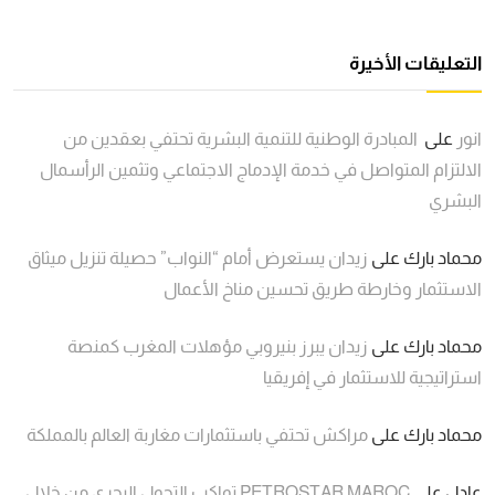
التعليقات الأخيرة
انور
على
المبادرة الوطنية للتنمية البشرية تحتفي بعقدين من
الالتزام المتواصل في خدمة الإدماج الاجتماعي وتثمين الرأسمال
البشري
محماد بارك
على
زيدان يستعرض أمام “النواب” حصيلة تنزيل ميثاق
الاستثمار وخارطة طريق تحسين مناخ الأعمال
محماد بارك
على
زيدان يبرز بنيروبي مؤهلات المغرب كمنصة
استراتيجية للاستثمار في إفريقيا
محماد بارك
على
مراكش تحتفي باستثمارات مغاربة العالم بالمملكة
عادل
على
PETROSTAR MAROC تواكب التحول البحري من خلال