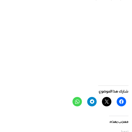
شارك هذا الموضوع:
انقر
النقر
انقر
انقر
للمشاركة
للمشاركة
للمشاركة
للمشاركة
على
على
على
على
فيسبوك
X
Telegram
WhatsApp
(فتح
(فتح
(فتح
(فتح
في
في
في
في
معجب بهذه:
نافذة
نافذة
نافذة
نافذة
جديدة)
جديدة)
جديدة)
جديدة)
تحميل...