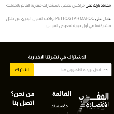
محماد بارك
على
مراكش تحتفي باستثمارات مغاربة العالم بالمملكة
عادل
على
PETROSTAR MAROC تواكب التحول البحري من خلال
مشاركتها في أول دورة لمعرض الموانئ
للاشتراك في نشرتنا الاخبارية
اشترك
القائمة
من نحن؟
اتصل بنا
مؤسسات