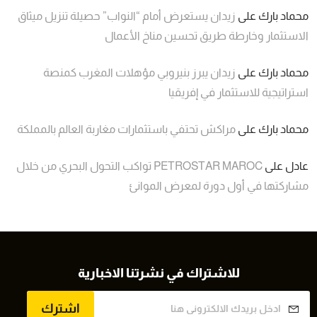
محماد بارك
على
زيدان يستعرض أمام “النواب” حصيلة تنزيل ميثاق
الاستثمار وخارطة طريق تحسين مناخ الأعمال
محماد بارك
على
زيدان يبرز بنيروبي مؤهلات المغرب كمنصة
استراتيجية للاستثمار في إفريقيا
محماد بارك
على
مراكش تحتفي باستثمارات مغاربة العالم بالمملكة
عادل
على
PETROSTAR MAROC تواكب التحول البحري من خلال
مشاركتها في أول دورة لمعرض الموانئ
للاشتراك في نشرتنا الاخبارية
اشترك