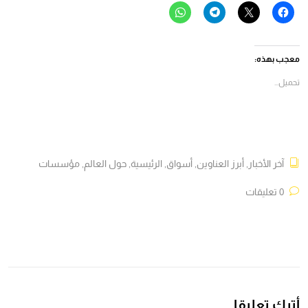
انقر
النقر
انقر
انقر
للمشاركة
للمشاركة
للمشاركة
للمشاركة
على
على
على
على
فيسبوك
X
Telegram
WhatsApp
(فتح
(فتح
(فتح
(فتح
في
في
في
في
معجب بهذه:
نافذة
نافذة
نافذة
نافذة
جديدة)
جديدة)
جديدة)
جديدة)
تحميل...
آخر الأخبار
,
أبرز العناوين
,
أسواق
,
الرئيسية
,
حول العالم
,
مؤسسات
0 تعليقات
أترك تعليقا