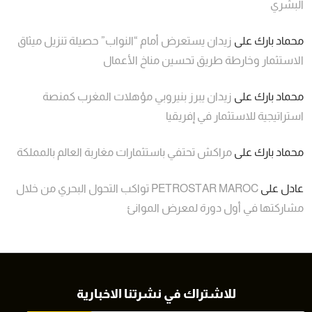
البشري
محماد بارك
على
زيدان يستعرض أمام “النواب” حصيلة تنزيل ميثاق
الاستثمار وخارطة طريق تحسين مناخ الأعمال
محماد بارك
على
زيدان يبرز بنيروبي مؤهلات المغرب كمنصة
استراتيجية للاستثمار في إفريقيا
محماد بارك
على
مراكش تحتفي باستثمارات مغاربة العالم بالمملكة
عادل
على
PETROSTAR MAROC تواكب التحول البحري من خلال
مشاركتها في أول دورة لمعرض الموانئ
للاشتراك في نشرتنا الاخبارية