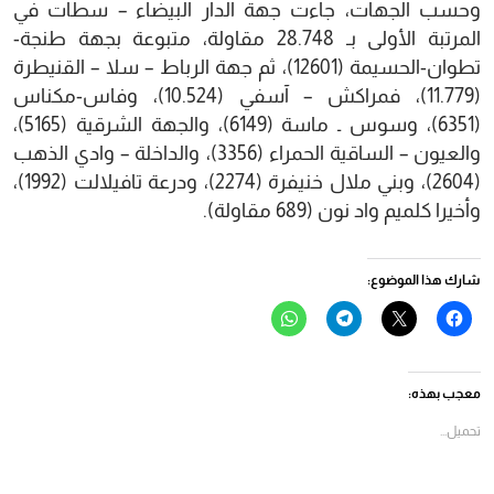
وحسب الجهات، جاءت جهة الدار البيضاء – سطات في
المرتبة الأولى بـ 28.748 مقاولة، متبوعة بجهة طنجة-
تطوان-الحسيمة (12601)، ثم جهة الرباط – سلا – القنيطرة
(11.779)، فمراكش – آسفي (10.524)، وفاس-مكناس
(6351)، وسوس ـ ماسة (6149)، والجهة الشرقية (5165)،
والعيون – الساقية الحمراء (3356)، والداخلة – وادي الذهب
(2604)، وبني ملال خنيفرة (2274)، ودرعة تافيلالت (1992)،
وأخيرا كلميم واد نون (689 مقاولة).
شارك هذا الموضوع:
انقر
النقر
انقر
انقر
للمشاركة
للمشاركة
للمشاركة
للمشاركة
على
على
على
على
فيسبوك
X
Telegram
WhatsApp
(فتح
(فتح
(فتح
(فتح
في
في
في
في
معجب بهذه:
نافذة
نافذة
نافذة
نافذة
جديدة)
جديدة)
جديدة)
جديدة)
تحميل...