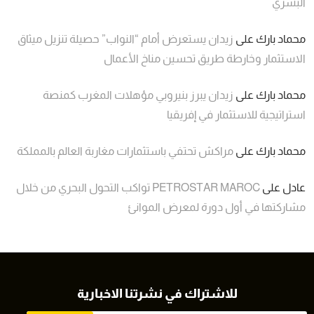
البشري
محماد بارك
على
زيدان يستعرض أمام “النواب” حصيلة تنزيل ميثاق
الاستثمار وخارطة طريق تحسين مناخ الأعمال
محماد بارك
على
زيدان يبرز بنيروبي مؤهلات المغرب كمنصة
استراتيجية للاستثمار في إفريقيا
محماد بارك
على
مراكش تحتفي باستثمارات مغاربة العالم بالمملكة
عادل
على
PETROSTAR MAROC تواكب التحول البحري من خلال
مشاركتها في أول دورة لمعرض الموانئ
للاشتراك في نشرتنا الاخبارية