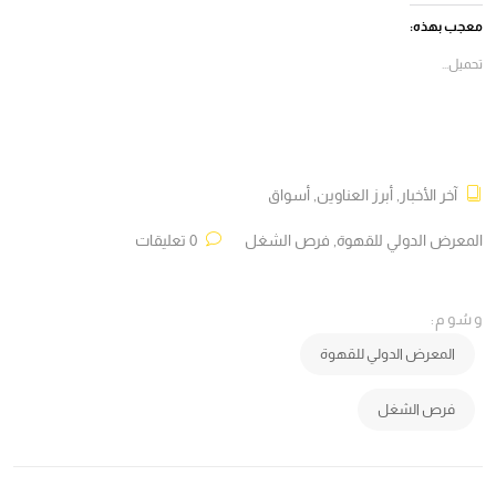
(فتح
(فتح
(فتح
(فتح
في
في
في
في
معجب بهذه:
نافذة
نافذة
نافذة
نافذة
جديدة)
جديدة)
جديدة)
جديدة)
تحميل...
آخر الأخبار
,
أبرز العناوين
,
أسواق
المعرض الدولي للقهوة
,
فرص الشغل
0 تعليقات
وسُوم:
المعرض الدولي للقهوة
فرص الشغل