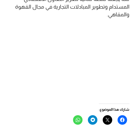
المستدام وتطوير المبادلات التجارية في مجال القهوة
والمقاهي.
شارك هذا الموضوع:
انقر
النقر
انقر
انقر
للمشاركة
للمشاركة
للمشاركة
للمشاركة
على
على
على
على
فيسبوك
X
Telegram
WhatsApp