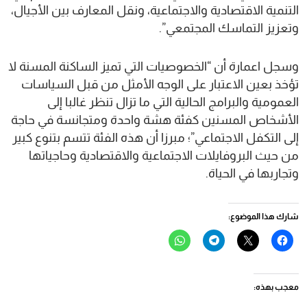
التنمية الاقتصادية والاجتماعية، ونقل المعارف بين الأجيال،
وتعزيز التماسك المجتمعي”.
وسجل اعمارة أن “الخصوصيات التي تميز الساكنة المسنة لا
تؤخذ بعين الاعتبار على الوجه الأمثل من قبل السياسات
العمومية والبرامج الحالية التي ما تزال تنظر غالبا إلى
الأشخاص المسنين كفئة هشة واحدة ومتجانسة في حاجة
إلى التكفل الاجتماعي”؛ مبرزا أن هذه الفئة تتسم بتنوع كبير
من حيث البروفايلات الاجتماعية والاقتصادية وحاجياتها
وتجاربها في الحياة.
شارك هذا الموضوع:
انقر
النقر
انقر
انقر
للمشاركة
للمشاركة
للمشاركة
للمشاركة
على
على
على
على
فيسبوك
X
Telegram
WhatsApp
(فتح
(فتح
(فتح
(فتح
في
في
في
في
معجب بهذه:
نافذة
نافذة
نافذة
نافذة
جديدة)
جديدة)
جديدة)
جديدة)