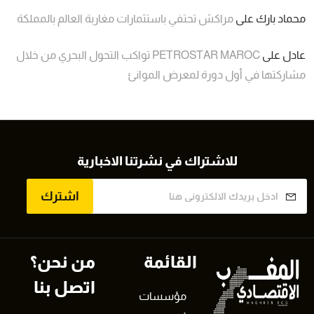
محماد بارك
على
مراكش تحتفي باستثمارات مغاربة العالم بالمملكة
عادل
على
PETROSTAR MAROC تواكب التحول البحري من خلال
مشاركتها في أول دورة لمعرض الموانئ
للاشتراك في نشرتنا الاخبارية
اشترك
القائمة
من نحن؟
اتصل بنا
مؤسسات