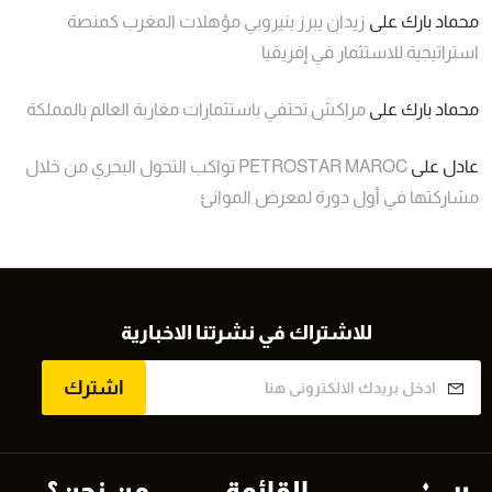
محماد بارك
على
زيدان يبرز بنيروبي مؤهلات المغرب كمنصة
استراتيجية للاستثمار في إفريقيا
محماد بارك
على
مراكش تحتفي باستثمارات مغاربة العالم بالمملكة
عادل
على
PETROSTAR MAROC تواكب التحول البحري من خلال
مشاركتها في أول دورة لمعرض الموانئ
للاشتراك في نشرتنا الاخبارية
اشترك
القائمة
من نحن؟