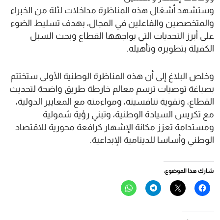
وستشهد أشغال هذه المناظرة مداخلات لثلة من الخبراء
والمتخصصين والفاعلين في المجال، بهدف تسليط الضوء
على أبرز التحديات التي يواجهها القطاع وبحث السبل
الكفيلة بتطويره وتأهيله.
وخلص البلاغ إلى أن هذه المناظرة الوطنية الأولى ستختتم
بصياغة توصيات ترسم معالم خارطة طريق واضحة لتحديث
القطاع، وتقوية تنافسيته، ومواءمته مع المعايير الدولية،
مع تكريس السيادة الوطنية، وتبني رؤية شمولية
ومستدامة تعزز مكانة الإشهار كرافعة محورية للاقتصاد
الوطني وأساسا للدينامية الإبداعية.
شارك هذا الموضوع:
انقر
النقر
انقر
انقر
للمشاركة
للمشاركة
للمشاركة
للمشاركة
على
على
على
على
فيسبوك
X
Telegram
WhatsApp
(فتح
(فتح
(فتح
(فتح
في
في
في
في