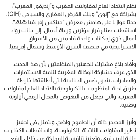
نظم الاتحاد العام لمقاولات المغرب و”إنديفور المغرب”،
بشراكة مع “إنوي” وبنك القرض العقاري والسياحي (CIH)،
حدثا موازيا على هامش معرض “جيتكس إفريقيا 2025″،
استقطب صناع قرار مؤثرين ورعاة أعمال، إلى جانب رواد
أعمال ذوي إمكانات واعدة قادمين من الأسواق
الاستراتيجية في منطقة الشرق الأوسط وشمال إفريقيا.
وأفاد بلاغ مشترك للجهتين المنظمتين بأن هذا الحدث،
الذي عرف مشاركة الوكالة المغربية لتنمية الاستثمارات
والصادرات، يندرج ضمن الدينامية التي أطلقتها خارطة
طريق لجنة المنظومات التكنولوجية بالاتحاد العام لمقاولات
المغرب، والتي تجعل من النهوض بالمجال الرقمي أولوية
وطنية.
وأبرز المصدر ذاته أن الطموح واضح، ويتمثل في تحفيز
تطور المقاولات الناشئة التكنولوجية، واستقطاب الكفاءات
عالية المستوى، وتعزيز تنافسية المملكة من خلال الرفع