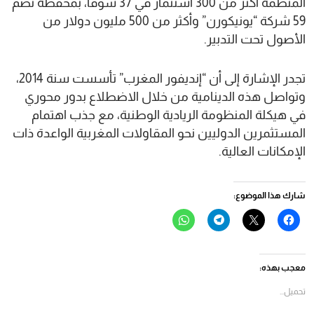
المنظمة أكثر من 300 استثمار في 37 سوقا، بمحفظة تضم
59 شركة “يونيكورن” وأكثر من 500 مليون دولار من
الأصول تحت التدبير.
تجدر الإشارة إلى أن “إنديفور المغرب” تأسست سنة 2014،
وتواصل هذه الدينامية من خلال الاضطلاع بدور محوري
في هيكلة المنظومة الريادية الوطنية، مع جذب اهتمام
المستثمرين الدوليين نحو المقاولات المغربية الواعدة ذات
الإمكانات العالية.
شارك هذا الموضوع:
انقر
النقر
انقر
انقر
للمشاركة
للمشاركة
للمشاركة
للمشاركة
على
على
على
على
فيسبوك
X
Telegram
WhatsApp
(فتح
(فتح
(فتح
(فتح
في
في
في
في
معجب بهذه:
نافذة
نافذة
نافذة
نافذة
جديدة)
جديدة)
جديدة)
جديدة)
تحميل...