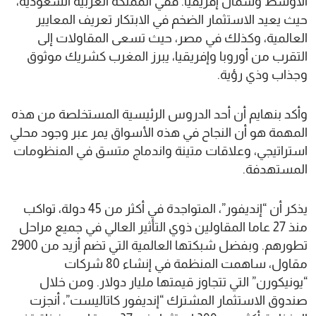
الأوسط وشمال إفريقيا. ففي المملكة العربية السعودية،
حيث يعيد الاستثمار الضخم في الابتكار تعريف المعايير
العالمية، وكذلك في مصر، حيث تسعى المقاولات إلى
التقرب من أوروبا وإفريقيا، يبرز المغرب كشريك موثوق
وجذاب وذي رؤية.
وأكد بنهايم أن أحد الدروس الرئيسية المستخلصة من هذه
المهمة هو أن النجاح في هذه الأسواق يمر عبر وجود محلي
استراتيجي، وعلاقات متينة واندماج متسق في المنظومات
المستهدفة.
يذكر أن “إنديفور”، المتواجدة في أكثر من 45 دولة، تواكب
منذ 27 عاما المقاولين ذوي التأثير العالي في جميع مراحل
تطورهم. وبفضل شبكتها العالمية التي تضم أزيد من 2900
مقاول، ساهمت المنظمة في إنشاء 80 شركات
“يونيكورن” التي تتجاوز قيمتها مليار دولار. ومن خلال
صندوق الاستثمار المشترك “إنديفور كاتاليست”، أنجزت