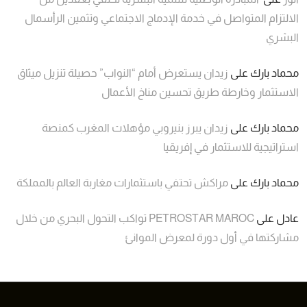
الالتزام المتواصل في خدمة الإدماج الاجتماعي وتثمين الرأسمال
البشري
محماد بارك
على
زيدان يستعرض أمام “النواب” حصيلة تنزيل ميثاق
الاستثمار وخارطة طريق تحسين مناخ الأعمال
محماد بارك
على
زيدان يبرز بنيروبي مؤهلات المغرب كمنصة
استراتيجية للاستثمار في إفريقيا
محماد بارك
على
مراكش تحتفي باستثمارات مغاربة العالم بالمملكة
عادل
على
PETROSTAR MAROC تواكب التحول البحري من خلال
مشاركتها في أول دورة لمعرض الموانئ