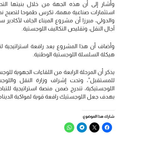
وأشار إلى أن هذه الجهة من خلال بنيتها التحتي
استثمارات صناعية مهمة، تكرس طموحا لتصبح نموذ
والدولي، مبرزا أن مشروع الميناء الجاف لأكادير 
آجال النقل، وتقليص التكاليف اللوجستية.
وأضاف أن هذا المشروع يعد رافعة استراتيجية لتع
هيكلة السلسلة اللوجستية الوطنية.
يذكر أن المرحلة الرابعة من اللقاءات الجهوية لل
للمستقبل”، وتحت إشراف وزارة النقل واللوجس
اللوجستيكية، تندرج ضمن منصة استراتيجية للتبا
بهدف جعل اللوجستيك رافعة قوية لمواكبة الدينامية
شارك هذا الموضوع:
انقر
النقر
انقر
انقر
للمشاركة
للمشاركة
للمشاركة
للمشاركة
على
على
على
على
فيسبوك
X
Telegram
WhatsApp