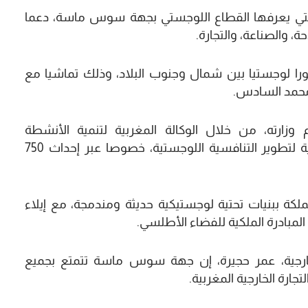
ية التي يعرفها القطاع اللوجستي بجهة سوس ماسة، دعما
، والصناعة، والتجارة.
حورا لوجستيا بين شمال وجنوب البلاد، وذلك تماشيا مع
 محمد السادس.
 وزارته، من خلال الوكالة المغربية لتنمية الأنشطة
اللوجستيكية، بالتنزيل الفعلي للإستراتيجية الوطنية لتطوير التنافسية اللوجستية، خصوصا عبر إحداث 750
كة ببنيات تحتية لوجستيكية حديثة ومندمجة، مع إيلاء
المبادرة الملكية للفضاء الأطلسي.
لخارجية، عمر حجيرة، إن جهة سوس ماسة تتمتع بجميع
جارة الخارجية المغربية.