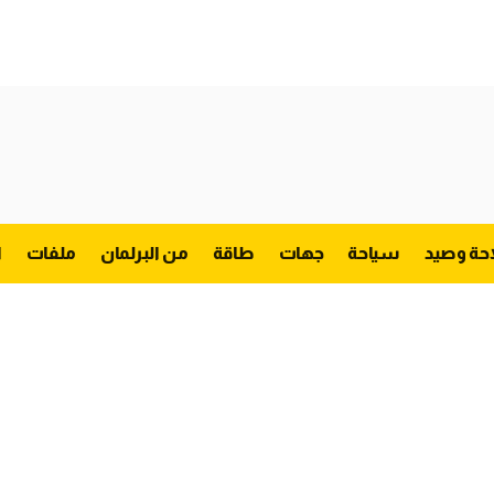
احة وصيد
سياحة
جهات
طاقة
من البرلمان
ملفات
ا