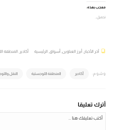
(فتح
(فتح
(فتح
(فتح
في
في
في
في
معجب بهذه:
نافذة
نافذة
نافذة
نافذة
جديدة)
جديدة)
جديدة)
جديدة)
تحميل...
آخر الأخبار
,
أبرز العناوين
,
أسواق
,
الرئيسية
أكادير
,
المنطقة ال
وسُوم:
أكادير
المنطقة اللوجستية
النقل واللو
أترك تعليقا