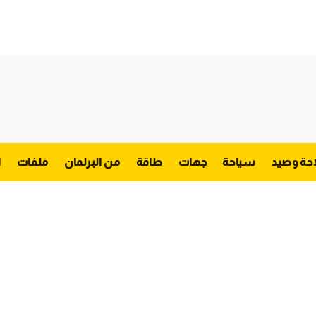
احة وصيد
سياحة
جهات
طاقة
من البرلمان
ملفات
ا