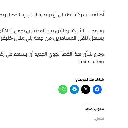
أطلقت شركة الطيران الإيرلندية (ريان إير) خطا ير
يسهل تنقل المسافرين من جهة بني ملال-خنيفرة
ومن شأن هذا الخط الجوي الجديد أن يسهم في إضف
بهذه الجهة.
شارك هذا الموضوع:
انقر
النقر
انقر
انقر
للمشاركة
للمشاركة
للمشاركة
للمشاركة
على
على
على
على
فيسبوك
X
Telegram
WhatsApp
(فتح
(فتح
(فتح
(فتح
في
في
في
في
معجب بهذه:
نافذة
نافذة
نافذة
نافذة
جديدة)
جديدة)
جديدة)
جديدة)
تحميل...