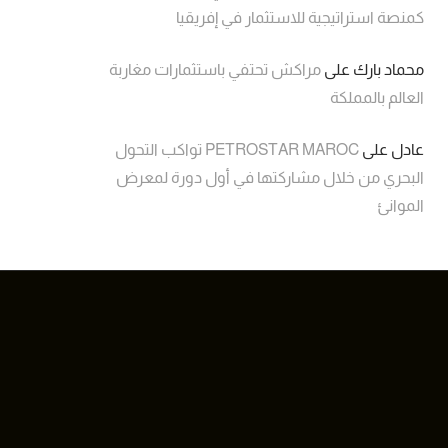
كمنصة استراتيجية للاستثمار في إفريقيا
محماد بارك
على
مراكش تحتفي باستثمارات مغاربة
العالم بالمملكة
عادل
على
PETROSTAR MAROC تواكب التحول
البحري من خلال مشاركتها في أول دورة لمعرض
الموانئ