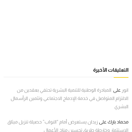
التعليقات الأخيرة
انور
على
المبادرة الوطنية للتنمية البشرية تحتفي بعقدين من
الالتزام المتواصل في خدمة الإدماج الاجتماعي وتثمين الرأسمال
البشري
محماد بارك
على
زيدان يستعرض أمام “النواب” حصيلة تنزيل ميثاق
الاستثمار وخارطة طريق تحسين مناخ الأعمال