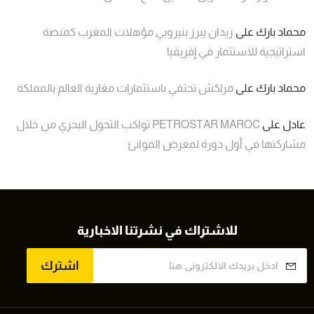
محماد بارك
على
زيدان يبرز بنيروبي مؤهلات المغرب كمنصة
استراتيجية للاستثمار في إفريقيا
محماد بارك
على
مراكش تحتفي باستثمارات مغاربة العالم بالمملكة
عادل
على
PETROSTAR MAROC تواكب التحول البحري من خلال
مشاركتها في أول دورة لمعرض الموانئ
للاشتراك في نشرتنا الاخبارية
اشترك