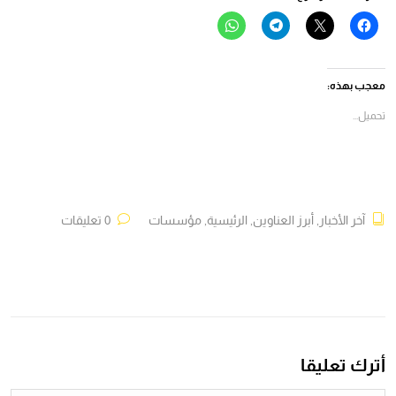
انقر
النقر
انقر
انقر
للمشاركة
للمشاركة
للمشاركة
للمشاركة
على
على
على
على
فيسبوك
X
Telegram
WhatsApp
(فتح
(فتح
(فتح
(فتح
في
في
في
في
معجب بهذه:
نافذة
نافذة
نافذة
نافذة
جديدة)
جديدة)
جديدة)
جديدة)
تحميل...
آخر الأخبار
,
أبرز العناوين
,
الرئيسية
,
مؤسسات
0 تعليقات
أترك تعليقا