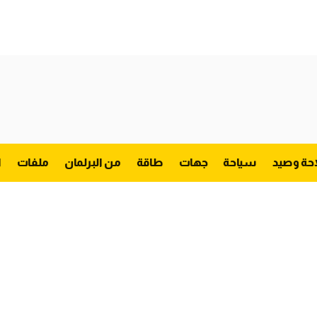
احة وصيد
سياحة
جهات
طاقة
من البرلمان
ملفات
ا