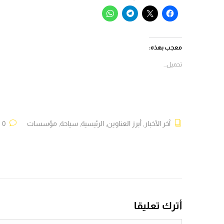
انقر
النقر
انقر
انقر
للمشاركة
للمشاركة
للمشاركة
للمشاركة
على
على
على
على
فيسبوك
X
Telegram
WhatsApp
(فتح
(فتح
(فتح
(فتح
في
في
في
في
معجب بهذه:
نافذة
نافذة
نافذة
نافذة
جديدة)
جديدة)
جديدة)
جديدة)
تحميل...
آخر الأخبار
,
أبرز العناوين
,
الرئيسية
,
سياحة
,
مؤسسات
0 تعليقات
أترك تعليقا