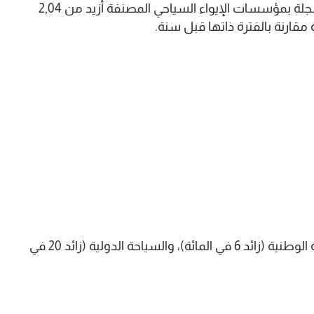
وعلى المستوى الوطني، بلغ عدد ليالي المبيت المسجلة بمؤسسات الإيواء السياحي المصنفة أزيد من 2,04
وأشار المرصد إلى أن هذه الليالي تتوزع على السياحة الوطنية (زائد 6 في المائة)، والسياحة الدولية (زائد 20 في