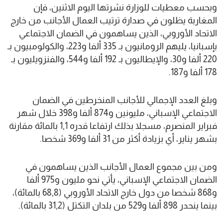
وبحسب معطيات للوزارة نشرتها اليوم الاثنين، فإن
المغاربة يظلون في صدارة ترتيب العمال الأجانب من خارج
الاتحاد الأوروبي، الذين يساهمون في الضمان الاجتماعي
بإسبانيا، يليهم الرومانيون بـ 335 ألفا و223، والكولومبيون بـ
220 ألفا و30، والإيطاليون بـ 192 ألفا و544، والفنزويليون بـ
178 ألفا و187.
وبلغ العدد الإجمالي للأجانب المنخرطين في الضمان
الاجتماعي الإسباني، مليونين و874 ألفا و398 خلال شهر
فبراير المنصرم، مسجلا بذلك ارتفاعا قدره 1,1 بالمائة مقارنة
بشهر يناير، أي بزيادة أكثر من 31 ألفا و369 شخصا.
ومن بين مجموع العمال الأجانب الذين يساهمون في
الضمان الاجتماعي الإسباني، يأتي نحو مليون و975 ألفا
و868 شخصا من دول خارج الاتحاد الأوروبي (68,8 بالمائة)،
بينما ينحدر 898 ألفا و529 من بلدان التكتل (31,2 بالمائة).