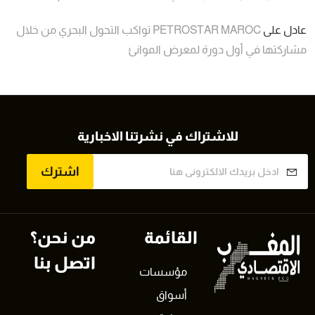
عادل
على
PETROSTAR MAROC تواكب التحول البحري من خلال
مشاركتها في أول دورة لمعرض الموانئ
للاشتراك في نشرتنا الاخبارية
اشترك
القائمة
من نحن؟
اتصل بنا
مؤسسات
أسواق