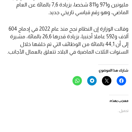
مليونين و971 و811 شخصا، بزيادة 7,6 بالمائة عن العام
الماضي، وهو رقم قياسي تاريخي جديد.
وقالت الوزارة إن النظام نجح منذ عام 2022 في إدماج 604
آلاف و592 عاملا أجنبيا، بزيادة قدرها 26,6 بالمائة، مشيرة
إلى أن 44,1 بالمائة من الوظائف التي تم خلقها خلال
السنوات الثلاث الماضية في البلاد تتعلق بالعمال الأجانب.
شارك هذا الموضوع:
انقر
النقر
انقر
انقر
للمشاركة
للمشاركة
للمشاركة
للمشاركة
على
على
على
على
فيسبوك
X
Telegram
WhatsApp
(فتح
(فتح
(فتح
(فتح
في
في
في
في
معجب بهذه:
نافذة
نافذة
نافذة
نافذة
جديدة)
جديدة)
جديدة)
جديدة)
تحميل...