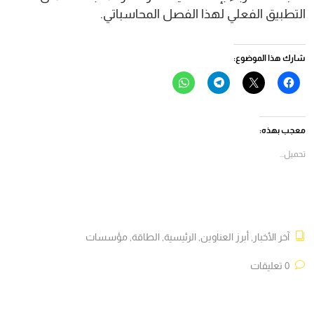
التطبيق الفعلي لهذا الفصل المحاسباتي.
شارك هذا الموضوع:
انقر
النقر
انقر
انقر
للمشاركة
للمشاركة
للمشاركة
للمشاركة
على
على
على
على
فيسبوك
X
Telegram
WhatsApp
(فتح
(فتح
(فتح
(فتح
في
في
في
في
معجب بهذه:
نافذة
نافذة
نافذة
نافذة
جديدة)
جديدة)
جديدة)
جديدة)
تحميل...
آخر الأخبار
,
أبرز العناوين
,
الرئيسية
,
الطاقة
,
مؤسسات
0 تعليقات