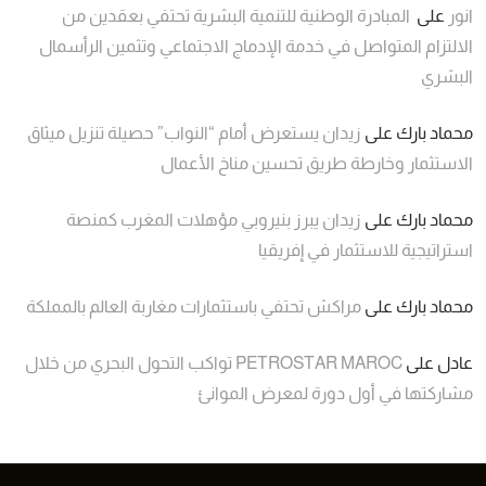
انور
على
المبادرة الوطنية للتنمية البشرية تحتفي بعقدين من
الالتزام المتواصل في خدمة الإدماج الاجتماعي وتثمين الرأسمال
البشري
محماد بارك
على
زيدان يستعرض أمام “النواب” حصيلة تنزيل ميثاق
الاستثمار وخارطة طريق تحسين مناخ الأعمال
محماد بارك
على
زيدان يبرز بنيروبي مؤهلات المغرب كمنصة
استراتيجية للاستثمار في إفريقيا
محماد بارك
على
مراكش تحتفي باستثمارات مغاربة العالم بالمملكة
عادل
على
PETROSTAR MAROC تواكب التحول البحري من خلال
مشاركتها في أول دورة لمعرض الموانئ