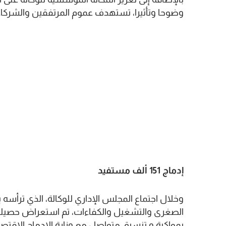
وضوحا وتأثيرا، تستهدف عموم المرتفقين والشركاء
إدماج 151 ألف مستفيد
وخلال اجتماع المجلس الإداري للوكالة، الذي ترأسه
الصغرى والتشغيل والكفاءات، تم استعراض حصيلة عم
بمواكبة و تنسيق متواصل مع وزارة الادماج الاقتص