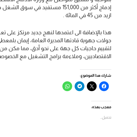
ازيد من 45 في المائة .
هذا بالإضافة الى اعتمدها لنهج جديد مرتكز على تع
جولات جهوية قادتها المديرة العامة، إيمان بلمع
لتقييم حاجيات كل جهة على نحو أدق، مما مكن من 
الاقتصاديين، وملاءمة برامج التشغيل مع الخصوص
شارك هذا الموضوع:
انقر
النقر
انقر
انقر
للمشاركة
للمشاركة
للمشاركة
للمشاركة
على
على
على
على
فيسبوك
X
Telegram
WhatsApp
(فتح
(فتح
(فتح
(فتح
في
في
في
في
معجب بهذه:
نافذة
نافذة
نافذة
نافذة
جديدة)
جديدة)
جديدة)
جديدة)
تحميل...