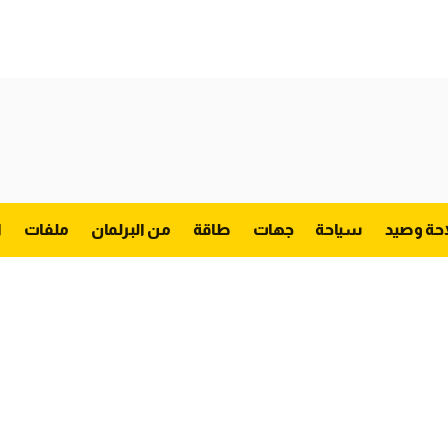
احة وصيد
سياحة
جهات
طاقة
من البرلمان
ملفات
ا