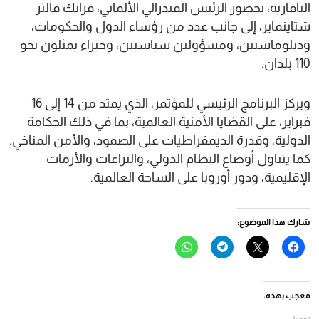
البافارية، بحضور الرئيس الفيدرالي الألماني، فرانك فالتر
شتاينماير، إلى جانب عدد من رؤساء الدول والحكومات،
ودبلوماسيين، ومسؤولين سياسيين، وخبراء يمثلون نحو
110 بلدان.
ويركز البرنامج الرئيسي للمؤتمر، الذي يمتد من 14 إلى 16
فبراير، على القضايا الأمنية العالمية، بما في ذلك الحكامة
الدولية، وقدرة الديمقراطيات على الصمود، والأمن المناخي.
كما يتناول أوضاع النظام الدولي، والنزاعات والأزمات
الإقليمية، ودور أوروبا على الساحة العالمية.
شارك هذا الموضوع:
انقر
النقر
انقر
انقر
للمشاركة
للمشاركة
للمشاركة
للمشاركة
على
على
على
على
فيسبوك
X
Telegram
WhatsApp
(فتح
(فتح
(فتح
(فتح
في
في
في
في
معجب بهذه:
نافذة
نافذة
نافذة
نافذة
جديدة)
جديدة)
جديدة)
جديدة)