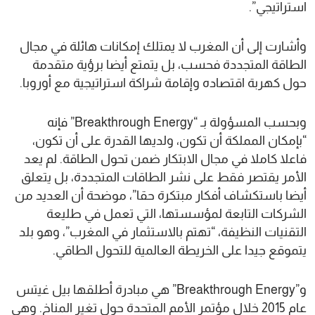
استراتيجي”.
وأشارت إلى أن المغرب لا يمتلك إمكانات هائلة في مجال
الطاقة المتجددة فحسب، بل يتمتع أيضا برؤية متقدمة
حول كهربة اقتصاده وإقامة شراكة استراتيجية مع أوروبا.
وبحسب المسؤولة بـ “Breakthrough Energy” فإنه
“بإمكان المملكة أن تكون، ولديها القدرة على أن تكون،
فاعلا كاملا في مجال الابتكار ضمن تحول الطاقة. لم يعد
الأمر يقتصر فقط على نشر الطاقات المتجددة، بل يتعلق
أيضا باستكشاف أفكار مبتكرة حقا”، موضحة أن العديد من
الشركات التابعة لمؤسستها، التي تعمل في طليعة
التقنيات النظيفة، “تهتم بالاستثمار في المغرب”، وهو بلد
يتموقع جيدا على الخريطة العالمية للتحول الطاقي.
و”Breakthrough Energy” هي مبادرة أطلقها بيل غيتس
عام 2015 خلال مؤتمر الأمم المتحدة حول تغير المناخ. وهي