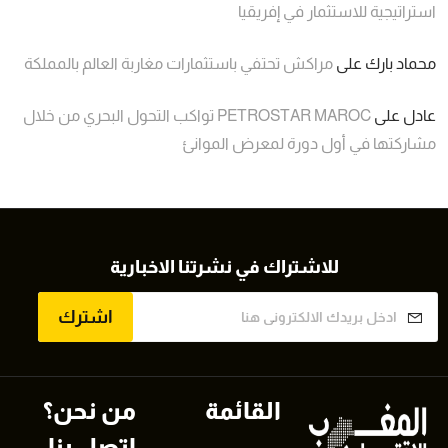
استراتيجية للاستثمار في إفريقيا
محماد بارك
على
مراكش تحتفي باستثمارات مغاربة العالم بالمملكة
عادل
على
PETROSTAR MAROC تواكب التحول البحري من خلال
مشاركتها في أول دورة لمعرض الموانئ
للاشتراك في نشرتنا الاخبارية
اشترك
القائمة
من نحن؟
اتصل بنا