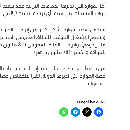
درهم المسجلة قبل سنة، أي بزيادة بنسبة 8,7 في المائة.
مليار درهم)، و
للفواكه والخضر (781 مليون درهم).
حصة الموارد التي تديرها الدولة، نظرا لانخفاض حصة ا
المنقولة.
شارك هذا الموضوع:
انقر
النقر
انقر
انقر
للمشاركة
للمشاركة
للمشاركة
للمشاركة
على
على
على
على
فيسبوك
X
Telegram
WhatsApp
(فتح
(فتح
(فتح
(فتح