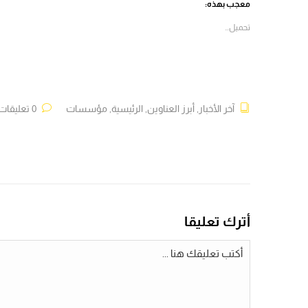
في
في
في
في
معجب بهذه:
نافذة
نافذة
نافذة
نافذة
جديدة)
جديدة)
جديدة)
جديدة)
تحميل...
آخر الأخبار
,
أبرز العناوين
,
الرئيسية
,
مؤسسات
0 تعليقات
أترك تعليقا