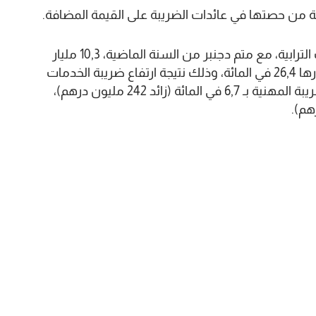
وبلغت الموارد، التي تديرها الدولة لحساب الجماعات الترابية، مع متم دجنبر من السنة الماضية، 10,3 مليار
درهم مقابل 8,1 مليار درهم قبل سنة، أي بزيادة قدرها 26,4 في المائة، وذلك نتيجة ارتفاع ضريبة الخدمات
الجماعية بـ 43 في المائة (زائد 1,77 مليار درهم)، والضريبة المهنية بـ 6,7 في المائة (زائد 242 مليون درهم)،