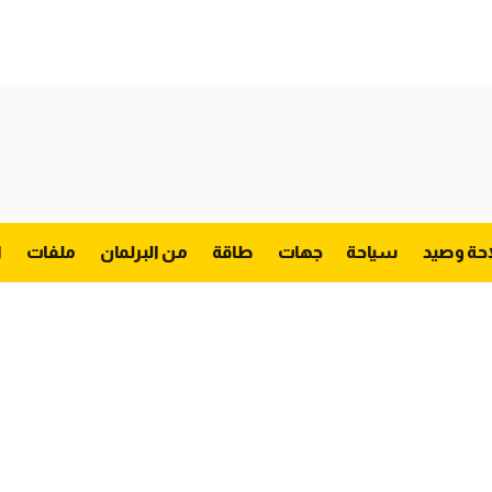
احة وصيد
سياحة
جهات
طاقة
من البرلمان
ملفات
ا