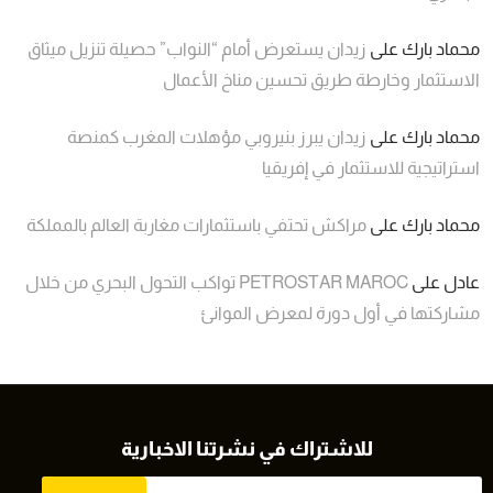
محماد بارك
على
زيدان يستعرض أمام “النواب” حصيلة تنزيل ميثاق
الاستثمار وخارطة طريق تحسين مناخ الأعمال
محماد بارك
على
زيدان يبرز بنيروبي مؤهلات المغرب كمنصة
استراتيجية للاستثمار في إفريقيا
محماد بارك
على
مراكش تحتفي باستثمارات مغاربة العالم بالمملكة
عادل
على
PETROSTAR MAROC تواكب التحول البحري من خلال
مشاركتها في أول دورة لمعرض الموانئ
للاشتراك في نشرتنا الاخبارية