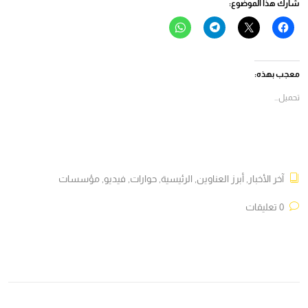
شارك هذا الموضوع:
انقر
النقر
انقر
انقر
للمشاركة
للمشاركة
للمشاركة
للمشاركة
على
على
على
على
فيسبوك
X
Telegram
WhatsApp
(فتح
(فتح
(فتح
(فتح
في
في
في
في
معجب بهذه:
نافذة
نافذة
نافذة
نافذة
جديدة)
جديدة)
جديدة)
جديدة)
تحميل...
آخر الأخبار
,
أبرز العناوين
,
الرئيسية
,
حوارات
,
فيديو
,
مؤسسات
0 تعليقات