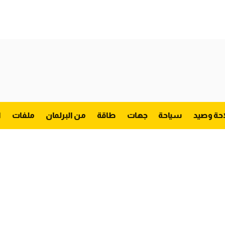
احة وصيد
سياحة
جهات
طاقة
من البرلمان
ملفات
ا