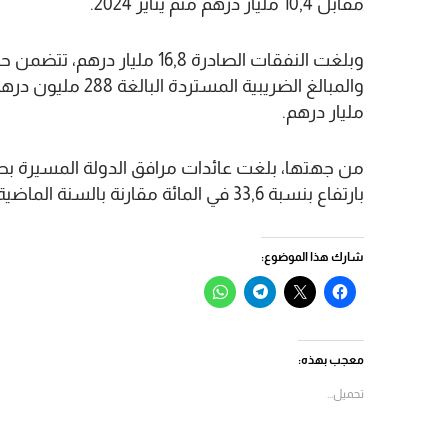
مقابل 10,4 مليار درهم متم يناير 2024.
وبلغت النفقات الصادرة 16,8 م
مليار درهم.
بارتفاع بنسبة 33,6 في المائة مقارنة بالسنة الماضية.
شارك هذا الموضوع:
انقر
النقر
انقر
انقر
للمشاركة
للمشاركة
للمشاركة
للمشاركة
على
على
على
على
فيسبوك
X
Telegram
WhatsApp
(فتح
(فتح
(فتح
(فتح
في
في
في
في
معجب بهذه:
نافذة
نافذة
نافذة
نافذة
جديدة)
جديدة)
جديدة)
جديدة)
تحميل...