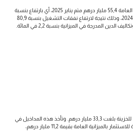
ومن جانبها، بلغت النفقات الصادرة برسم الميزانية العامة 55,4 مليار درهم متم يناير 2025، أي بارتفاع بنسبة
50,1 في المائة مقارنة بمستواها المسجل متم يناير 2024، وذلك نتيجة لارتفاع نفقات التشغيل بنسبة 80,9
وأظهرت النشرة أيضا أن مداخيل الحسابات الخاصة للخزينة بلغت 33,3 مليار درهم. وتأخذ هذه المداخيل في
الاعتبار المدفوعات المتأتية من المصاريف المشتركة للاستثمار بالميزانية العامة بقيمة 11,2 مليار درهم،