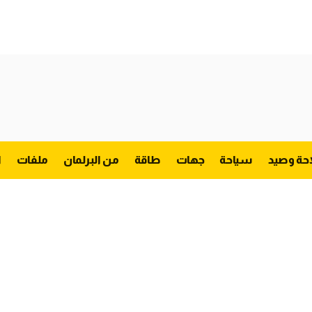
احة وصيد
سياحة
جهات
طاقة
من البرلمان
ملفات
ا