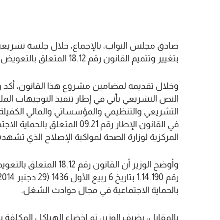
بتغيير وتتميم القانون رقم 18.12 المتعلق بالتعويض عن حوادث الشغل.
وخلال تقديمه لمضامين مشروع هذا القانون، أكد وزير
النص التشريعي يأتي في إطار تنفيذ التوجيهات الملكية
التشريعي والتنظيمي والمؤسساتي والمالي الكفيلة بت
في القانون الإطار رقم 09.21 ال
المركزية لوزارة الصحة لمواكبة الإصلاح الذي تشهده
وأوضح الوزير أن القانون
بالحماية الاجتماعية في مجال حوادث الشغل.
بالمقابل، يضيف الوزير، تم إخضاع الهياكل المكلفة با