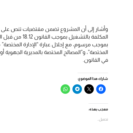
وأشار إلى أن المشروع تضمن مقتضيات تنص على م
المكلفة بالتشغيل
بموجب مرسوم، مع إحلال عبارة “الإدارة المختصة” م
المختصة”، و”المصالح المختصة بالمديرية الجهوية أو 
في القانون.
شارك هذا الموضوع:
انقر
النقر
انقر
انقر
للمشاركة
للمشاركة
للمشاركة
للمشاركة
على
على
على
على
فيسبوك
X
Telegram
WhatsApp
(فتح
(فتح
(فتح
(فتح
في
في
في
في
معجب بهذه:
نافذة
نافذة
نافذة
نافذة
جديدة)
جديدة)
جديدة)
جديدة)
تحميل...