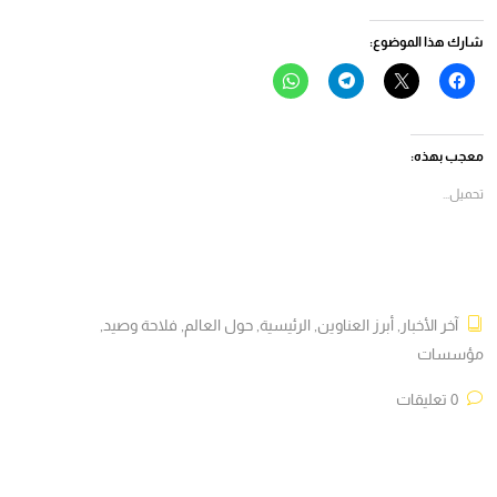
شارك هذا الموضوع:
انقر
النقر
انقر
انقر
للمشاركة
للمشاركة
للمشاركة
للمشاركة
على
على
على
على
فيسبوك
X
Telegram
WhatsApp
(فتح
(فتح
(فتح
(فتح
في
في
في
في
معجب بهذه:
نافذة
نافذة
نافذة
نافذة
جديدة)
جديدة)
جديدة)
جديدة)
تحميل...
آخر الأخبار
,
أبرز العناوين
,
الرئيسية
,
حول العالم
,
فلاحة وصيد
,
مؤسسات
0 تعليقات