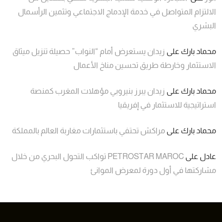
الالتزام المتواصل في خدمة الإدماج الاجتماعي وتثمين الرأسمال
البشري
محماد بارك
على
زيدان يستعرض أمام “النواب” حصيلة تنزيل ميثاق
الاستثمار وخارطة طريق تحسين مناخ الأعمال
محماد بارك
على
زيدان يبرز بنيروبي مؤهلات المغرب كمنصة
استراتيجية للاستثمار في إفريقيا
محماد بارك
على
مراكش تحتفي باستثمارات مغاربة العالم بالمملكة
عادل
على
PETROSTAR MAROC تواكب التحول البحري من خلال
مشاركتها في أول دورة لمعرض الموانئ