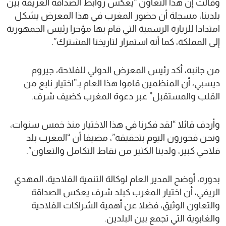
وقالت إن هذا التعاون “يعكس روابط الصداقة العريقة بين
بلدينا، مسجلة أن حضور المغرب في هذا المعرض يشكل
امتدادا للزيارة الرسمية التي قام بها مؤخرا رئيس الجمهورية
إلى المملكة، كما أنه استمرار لتاريخنا المشترك”.
من جانبه، أكد رئيس المعرض الدولي للفلاحة، جيروم
ديسبي، أن المنظمين قاموا هذا العام بـ”اختيار نابع من
القلب والمستقبل” عبر دعوة المغرب كضيف شرف.
وأردف قائلا “لقد فكرنا في هذا الاختيار منذ خمس سنوات،
ونحن فخورون اليوم بتحقيقه”، مضيفا أن “المغرب بلد
فلاحي كبير، ولدينا الكثير من نقاط التكامل والتعاون”.
بدوره، أوضح المدير العام لوكالة التنمية الفلاحية، المهدي
الريفي، أن اختيار المغرب كبلد شرف يعكس الصداقة
والتعاون الوثيق، فضلا عن أهمية الشراكات الفلاحية
والغابوية التي تجمع بين البلدين.