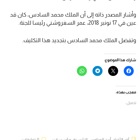
وأشار المصدر ذاته إلى أن الملك محمد السادس، كان قد
عين في 17 نونبر 2018، عمر السغروشني رئيسا للجنة.
وتفضل الملك محمد السادس بتجديد هذا التكليف.
شارك هذا الموضوع:
انقر
النقر
انقر
انقر
للمشاركة
للمشاركة
للمشاركة
للمشاركة
على
على
على
على
فيسبوك
X
Telegram
WhatsApp
(فتح
(فتح
(فتح
(فتح
في
في
في
في
معجب بهذه:
نافذة
نافذة
نافذة
نافذة
جديدة)
جديدة)
جديدة)
جديدة)
تحميل...
آخر الأخبار
,
أبرز العناوين
,
الرئيسية
,
مؤسسات
0 تعليقات