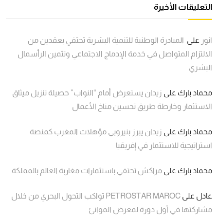
التعليقات الأخيرة
انور
على
المبادرة الوطنية للتنمية البشرية تحتفي بعقدين من
الالتزام المتواصل في خدمة الإدماج الاجتماعي وتثمين الرأسمال
البشري
محماد بارك
على
زيدان يستعرض أمام “النواب” حصيلة تنزيل ميثاق
الاستثمار وخارطة طريق تحسين مناخ الأعمال
محماد بارك
على
زيدان يبرز بنيروبي مؤهلات المغرب كمنصة
استراتيجية للاستثمار في إفريقيا
محماد بارك
على
مراكش تحتفي باستثمارات مغاربة العالم بالمملكة
عادل
على
PETROSTAR MAROC تواكب التحول البحري من خلال
مشاركتها في أول دورة لمعرض الموانئ