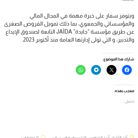
ويتوفر سفار على خبرة مهمة في المجال المالي
والمؤسساتي والجمعوي، بما ذلك تمويل القروض الصغرى
عن طريق مؤسسة “جايدة” JAÏDA التابعة لصندوق الإيداع
والتدبير، و التي تولى إدارتها العامة منذ أكتوبر 2023.
شارك هذا الموضوع:
انقر
النقر
انقر
انقر
للمشاركة
للمشاركة
للمشاركة
للمشاركة
على
على
على
على
فيسبوك
X
Telegram
WhatsApp
(فتح
(فتح
(فتح
(فتح
في
في
في
في
معجب بهذه:
نافذة
نافذة
نافذة
نافذة
جديدة)
جديدة)
جديدة)
جديدة)
تحميل...
آخر الأخبار
,
أبرز العناوين
,
الرئيسية
,
مؤسسات
0 تعليقات