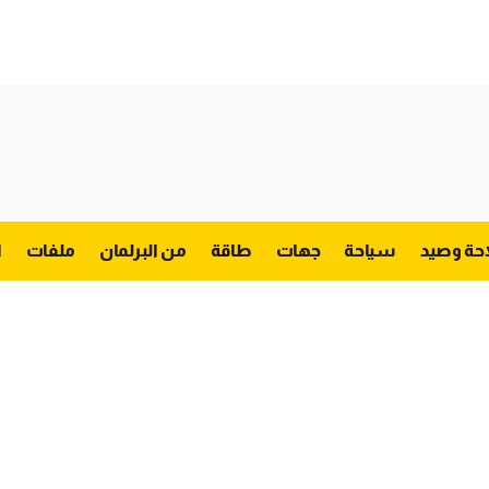
احة وصيد
سياحة
جهات
طاقة
من البرلمان
ملفات
ا