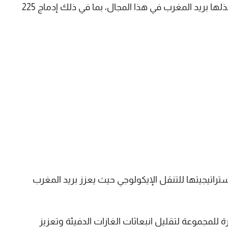
وتأتي هذه المبادرة استكمالًا للجهود السابقة التي بذلها بريد المغرب في هذا المجال، بما في ذلك إدماج 225
تراتيجيتها للتنقل الإيكولوجي حيث يعزز بريد المغرب
 للمجموعة لتقليل انبعاثات الغازات الدفيئة وتعزيز