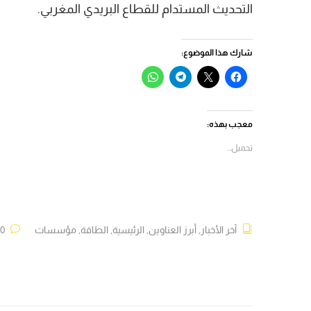
التحديث المستدام للقطاع البريدي المغربي.
شارك هذا الموضوع:
انقر
النقر
انقر
انقر
للمشاركة
للمشاركة
للمشاركة
للمشاركة
على
على
على
على
فيسبوك
X
Telegram
WhatsApp
(فتح
(فتح
(فتح
(فتح
في
في
في
في
معجب بهذه:
نافذة
نافذة
نافذة
نافذة
جديدة)
جديدة)
جديدة)
جديدة)
تحميل...
آخر الأخبار
,
أبرز العناوين
,
الرئيسية
,
الطاقة
,
مؤسسات
0 تعليقات