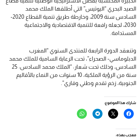
الكبيرة المكتسبة بفضل الاستراتيجية الوطنية لتنمية قطاع
الصيد البحري “اليوتيس” التي أطلقها الملك محمد
السادس سنة 2009، وخارطة طريق تنمية القطاع 2020-
2030، لجعله رافعة للتنمية الاقتصادية والاجتماعية
المستدامة.
وتنعقد الدورة الرابعة للمنتدى السنوي “المغرب
الدبلوماسي- الصحراء”، تحت الرعاية السامية للملك محمد
السادس، وذلك تحت شعار: “الملك محمد السادس: 25
سنة من الرؤية الملكية، 10 سنوات من النماء بالأقاليم
الجنوبية، زخم تقدم وطني وقاري”.
شارك هذا الموضوع:
انقر
النقر
انقر
انقر
للمشاركة
للمشاركة
للمشاركة
للمشاركة
على
على
على
على
فيسبوك
X
Telegram
WhatsApp
(فتح
(فتح
(فتح
(فتح
في
في
في
في
معجب بهذه:
نافذة
نافذة
نافذة
نافذة