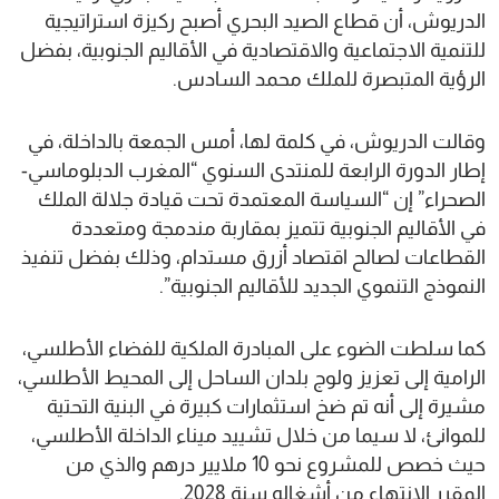
الدريوش، أن قطاع الصيد البحري أصبح ركيزة استراتيجية
للتنمية الاجتماعية والاقتصادية في الأقاليم الجنوبية، بفضل
الرؤية المتبصرة للملك محمد السادس.
وقالت الدريوش، في كلمة لها، أمس الجمعة بالداخلة، في
إطار الدورة الرابعة للمنتدى السنوي “المغرب الدبلوماسي-
الصحراء” إن “السياسة المعتمدة تحت قيادة جلالة الملك
في الأقاليم الجنوبية تتميز بمقاربة مندمجة ومتعددة
القطاعات لصالح اقتصاد أزرق مستدام، وذلك بفضل تنفيذ
النموذج التنموي الجديد للأقاليم الجنوبية”.
كما سلطت الضوء على المبادرة الملكية للفضاء الأطلسي،
الرامية إلى تعزيز ولوج بلدان الساحل إلى المحيط الأطلسي،
مشيرة إلى أنه تم ضخ استثمارات كبيرة في البنية التحتية
للموانئ، لا سيما من خلال تشييد ميناء الداخلة الأطلسي،
حيث خصص للمشروع نحو 10 ملايير درهم والذي من
المقرر الانتهاء من أشغاله سنة 2028.