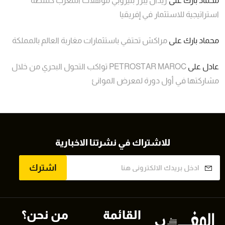
محماد بارك
على
زيدان يبرز بنيروبي مؤهلات المغرب كمنصة
استراتيجية للاستثمار في إفريقيا
محماد بارك
على
مراكش تحتفي باستثمارات مغاربة العالم بالمملكة
عادل
على
PETROSTAR MAROC تواكب التحول البحري من خلال
مشاركتها في أول دورة لمعرض الموانئ
للاشتراك في نشرتنا الاخبارية
اشترك
القائمة
من نحن؟