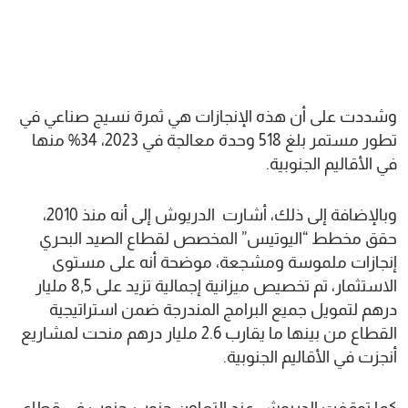
وشددت على أن هذه الإنجازات هي ثمرة نسيج صناعي في
تطور مستمر بلغ 518 وحدة معالجة في 2023، 34% منها
في الأقاليم الجنوبية.
وبالإضافة إلى ذلك، أشارت الدريوش إلى أنه منذ 2010،
حقق مخطط “اليوتيس” المخصص لقطاع الصيد البحري
إنجازات ملموسة ومشجعة، موضحة أنه على مستوى
الاستثمار، تم تخصيص ميزانية إجمالية تزيد على 8,5 مليار
درهم لتمويل جميع البرامج المندرجة ضمن استراتيجية
القطاع من بينها ما يقارب 2.6 مليار درهم منحت لمشاريع
أنجزت في الأقاليم الجنوبية.
كما توقفت الدريوش عند التعاون جنوب-جنوب في قطاع