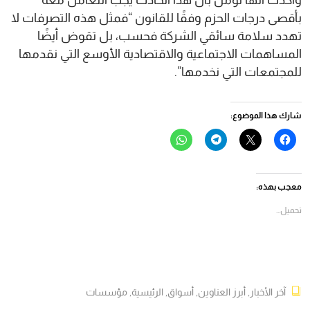
وأكدت أنها تؤمن بأن هذا الحادث يجب التعامل معه
بأقصى درجات الحزم وفقًا للقانون “فمثل هذه التصرفات لا
تهدد سلامة سائقي الشركة فحسب، بل تقوض أيضًا
المساهمات الاجتماعية والاقتصادية الأوسع التي نقدمها
للمجتمعات التي نخدمها”.
شارك هذا الموضوع:
انقر
النقر
انقر
انقر
للمشاركة
للمشاركة
للمشاركة
للمشاركة
على
على
على
على
فيسبوك
X
Telegram
WhatsApp
(فتح
(فتح
(فتح
(فتح
في
في
في
في
معجب بهذه:
نافذة
نافذة
نافذة
نافذة
جديدة)
جديدة)
جديدة)
جديدة)
تحميل...
آخر الأخبار
,
أبرز العناوين
,
أسواق
,
الرئيسية
,
مؤسسات