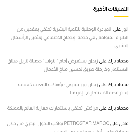
التعليقات الأخيرة
انور
على
المبادرة الوطنية للتنمية البشرية تحتفي بعقدين من
الالتزام المتواصل في خدمة الإدماج الاجتماعي وتثمين الرأسمال
البشري
محماد بارك
على
زيدان يستعرض أمام “النواب” حصيلة تنزيل ميثاق
الاستثمار وخارطة طريق تحسين مناخ الأعمال
محماد بارك
على
زيدان يبرز بنيروبي مؤهلات المغرب كمنصة
استراتيجية للاستثمار في إفريقيا
محماد بارك
على
مراكش تحتفي باستثمارات مغاربة العالم بالمملكة
عادل
على
PETROSTAR MAROC تواكب التحول البحري من خلال
مشاركتها في أول دورة لمعرض الموانئ