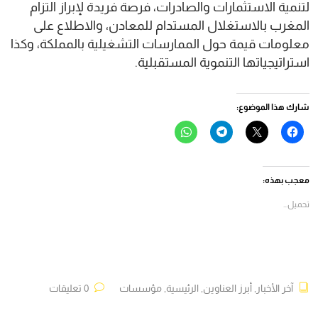
لتنمية الاستثمارات والصادرات، فرصة فريدة لإبراز التزام
المغرب بالاستغلال المستدام للمعادن، والاطلاع على
معلومات قيمة حول الممارسات التشغيلية بالمملكة، وكذا
استراتيجياتها التنموية المستقبلية.
شارك هذا الموضوع:
انقر
النقر
انقر
انقر
للمشاركة
للمشاركة
للمشاركة
للمشاركة
على
على
على
على
فيسبوك
X
Telegram
WhatsApp
(فتح
(فتح
(فتح
(فتح
في
في
في
في
معجب بهذه:
نافذة
نافذة
نافذة
نافذة
جديدة)
جديدة)
جديدة)
جديدة)
تحميل...
آخر الأخبار
,
أبرز العناوين
,
الرئيسية
,
مؤسسات
0 تعليقات