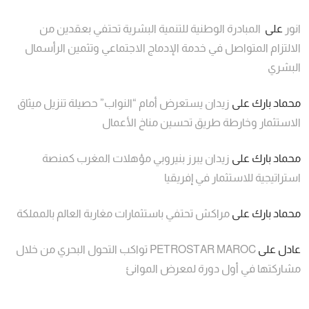
انور
على
المبادرة الوطنية للتنمية البشرية تحتفي بعقدين من
الالتزام المتواصل في خدمة الإدماج الاجتماعي وتثمين الرأسمال
البشري
محماد بارك
على
زيدان يستعرض أمام “النواب” حصيلة تنزيل ميثاق
الاستثمار وخارطة طريق تحسين مناخ الأعمال
محماد بارك
على
زيدان يبرز بنيروبي مؤهلات المغرب كمنصة
استراتيجية للاستثمار في إفريقيا
محماد بارك
على
مراكش تحتفي باستثمارات مغاربة العالم بالمملكة
عادل
على
PETROSTAR MAROC تواكب التحول البحري من خلال
مشاركتها في أول دورة لمعرض الموانئ