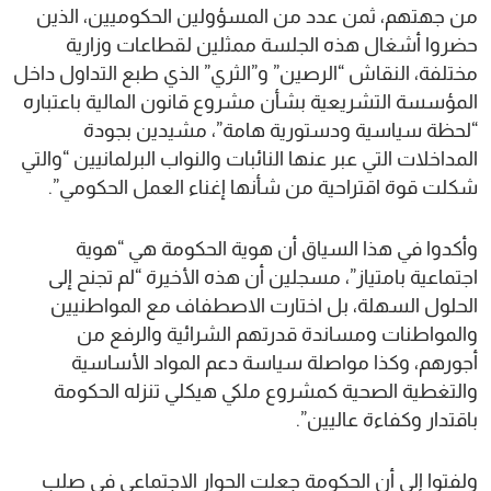
من جهتهم، ثمن عدد من المسؤولين الحكوميين، الذين
حضروا أشغال هذه الجلسة ممثلين لقطاعات وزارية
مختلفة، النقاش “الرصين” و”الثري” الذي طبع التداول داخل
المؤسسة التشريعية بشأن مشروع قانون المالية باعتباره
“لحظة سياسية ودستورية هامة”، مشيدين بجودة
المداخلات التي عبر عنها النائبات والنواب البرلمانيين “والتي
شكلت قوة اقتراحية من شأنها إغناء العمل الحكومي”.
وأكدوا في هذا السياق أن هوية الحكومة هي “هوية
اجتماعية بامتياز”، مسجلين أن هذه الأخيرة “لم تجنح إلى
الحلول السهلة، بل اختارت الاصطفاف مع المواطنيين
والمواطنات ومساندة قدرتهم الشرائية والرفع من
أجورهم، وكذا مواصلة سياسة دعم المواد الأساسية
والتغطية الصحية كمشروع ملكي هيكلي تنزله الحكومة
باقتدار وكفاءة عاليين”.
ولفتوا إلى أن الحكومة جعلت الحوار الاجتماعي في صلب