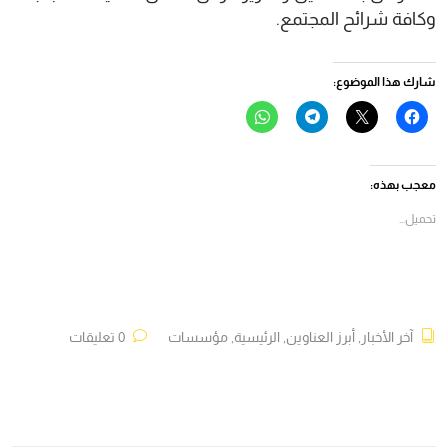
وكافة شرائح المجتمع.
شارك هذا الموضوع:
انقر
النقر
انقر
انقر
للمشاركة
للمشاركة
للمشاركة
للمشاركة
على
على
على
على
فيسبوك
X
Telegram
WhatsApp
(فتح
(فتح
(فتح
(فتح
في
في
في
في
معجب بهذه:
نافذة
نافذة
نافذة
نافذة
جديدة)
جديدة)
جديدة)
جديدة)
تحميل...
آخر الأخبار
,
أبرز العناوين
,
الرئيسية
,
مؤسسات
0 تعليقات