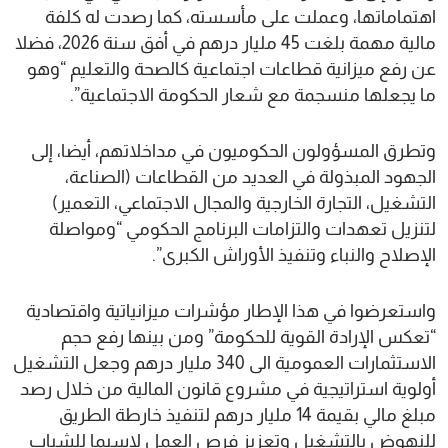
اهتماماتها، وعملت على مأسسته، كما رصدت له كلفة
مالية مهمة بلغت 45 مليار درهم في أفق سنة 2026، فضلا
عن رفع ميزانية قطاعات اجتماعية كالصحة والتعليم “وهو
ما يجعلها منسجمة مع شعار الحكومة الاجتماعية”.
وتطرق المسؤولون الحكوميون في مداخلاتهم، أيضا، إلى
الجهود المبذولة في العديد من القطاعات (الصناعة،
التشغيل، التجارة الخارجية والمجال الاجتماعي، التعمير)
لتنزيل تعهدات والتزامات البرنامج الحكومي “ومواصلة
الإصلاح والنباء وتنفيذ الأوراش الكبرى”.
واستعرضوا في هذا الإطار مؤشرات ميزانياتية واقتصادية
“تعكس الإرادة القوية للحكومة” ومن بينها رفع حجم
الاستثمارات العمومية الى 340 مليار درهم وجعل التشغيل
أولوية استراتيجية في مشروع قانون المالية من خلال رصد
مبلغ مالي بقيمة 14 مليار درهم لتنفيذ خارطة الطريق
للنهوض بالتشغيل وتعزيز فرص العمل لاسيما للشباب