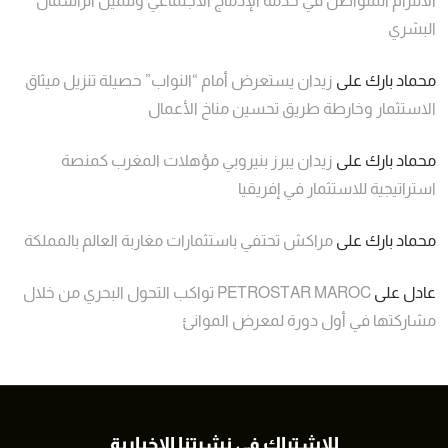
الالتزام المتواصل في خدمة الإدماج الاجتماعي وتثمين الرأسمال
البشري
محماد بارك
على
زيدان يستعرض أمام “النواب” حصيلة تنزيل ميثاق
الاستثمار وخارطة طريق تحسين مناخ الأعمال
محماد بارك
على
زيدان يبرز بنيروبي مؤهلات المغرب كمنصة
استراتيجية للاستثمار في إفريقيا
محماد بارك
على
مراكش تحتفي باستثمارات مغاربة العالم بالمملكة
عادل
على
PETROSTAR MAROC تواكب التحول البحري من خلال
مشاركتها في أول دورة لمعرض الموانئ
للاشتراك في نشرتنا الاخبارية