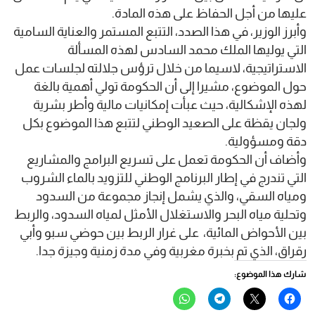
عليها من أجل الحفاظ على هذه المادة.
وأبرز الوزير، في هذا الصدد، التتبع المستمر والعناية السامية
التي يوليها الملك محمد السادس لهذه المسألة
الاستراتيجية، لاسيما من خلال ترؤس جلالته لجلسات عمل
حول الموضوع، مشيرا إلى أن الحكومة تولي أهمية بالغة
لهذه الإشكالية، حيث عبأت إمكانيات مالية وأطر بشرية
ولجان يقظة على الصعيد الوطني لتتبع هذا الموضوع بكل
دقة ومسؤولية.
وأضاف أن الحكومة تعمل على تسريع البرامج والمشاريع
التي تندرج في إطار البرنامج الوطني للتزويد بالماء الشروب
ومياه السقي، والذي يشمل إنجاز مجموعة من السدود
وتحلية مياه البحر والاستغلال الأمثل لمياه السدود، والربط
بين الأحواض المائية، على غرار الربط بين حوضي سبو وأبي
رقراق، الذي تم بخبرة مغربية وفي مدة زمنية وجيزة جدا.
شارك هذا الموضوع:
انقر
النقر
انقر
انقر
للمشاركة
للمشاركة
للمشاركة
للمشاركة