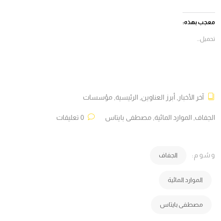
على
على
على
على
فيسبوك
X
Telegram
WhatsApp
(فتح
(فتح
(فتح
(فتح
في
في
في
في
معجب بهذه:
نافذة
نافذة
نافذة
نافذة
جديدة)
جديدة)
جديدة)
جديدة)
تحميل...
آخر الأخبار
,
أبرز العناوين
,
الرئيسية
,
مؤسسات
الجفاف
,
الموارد المائية
,
مصطفى بايتاس
0 تعليقات
وسُوم:
الجفاف
الموارد المائية
مصطفى بايتاس