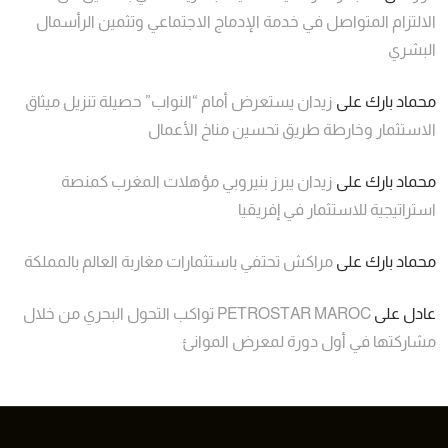
الالتزام المتواصل في خدمة الإدماج الاجتماعي وتثمين الرأسمال
البشري
محماد بارك
على
زيدان يستعرض أمام “النواب” حصيلة تنزيل ميثاق
الاستثمار وخارطة طريق تحسين مناخ الأعمال
محماد بارك
على
زيدان يبرز بنيروبي مؤهلات المغرب كمنصة
استراتيجية للاستثمار في إفريقيا
محماد بارك
على
مراكش تحتفي باستثمارات مغاربة العالم بالمملكة
عادل
على
PETROSTAR MAROC تواكب التحول البحري من خلال
مشاركتها في أول دورة لمعرض الموانئ