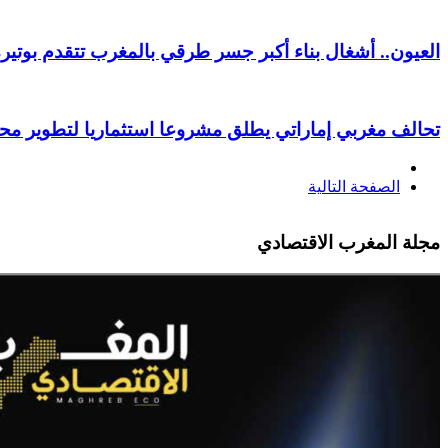
العيون.. أشغال بناء أكبر جسر طرقي بالمغرب تتقدم بوتير
تحالف مغربي إماراتي يطلق مشروعا استثماريا لتطوير محط
الصفحة التالية
مجلة المغرب الاقتصادي