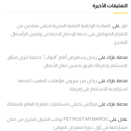
التعليقات الأخيرة
انور
على
المبادرة الوطنية للتنمية البشرية تحتفي بعقدين من
الالتزام المتواصل في خدمة الإدماج الاجتماعي وتثمين الرأسمال
البشري
محماد بارك
على
زيدان يستعرض أمام “النواب” حصيلة تنزيل ميثاق
الاستثمار وخارطة طريق تحسين مناخ الأعمال
محماد بارك
على
زيدان يبرز بنيروبي مؤهلات المغرب كمنصة
استراتيجية للاستثمار في إفريقيا
محماد بارك
على
مراكش تحتفي باستثمارات مغاربة العالم بالمملكة
عادل
على
PETROSTAR MAROC تواكب التحول البحري من خلال
مشاركتها في أول دورة لمعرض الموانئ