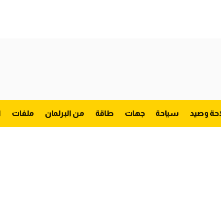
احة وصيد
سياحة
جهات
طاقة
من البرلمان
ملفات
ا