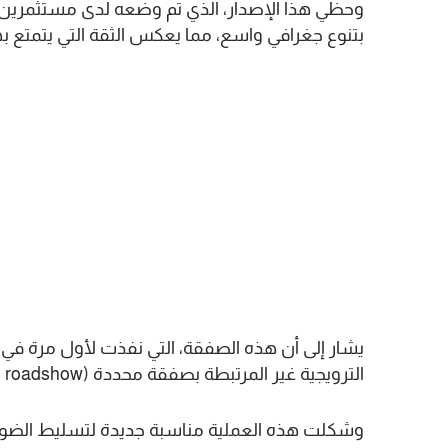
بتنوع جغرافي واسع، مما يعكس الثقة التي يتمتع بها
الترويجية غير المرتبطة بصفقة محددة (non-deal roadshow) التي تم تنظيمها في شتنبر 2025 بآسيا.
وشكلت هذه العملية مناسبة جديدة لتسليط الضوء ع