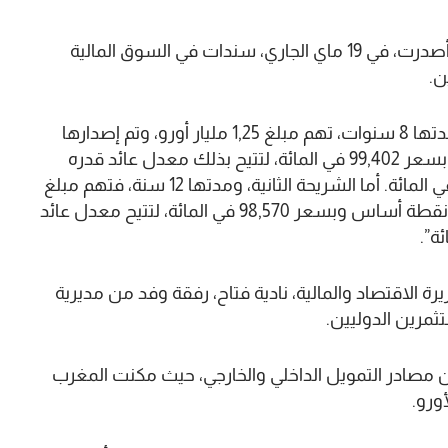
أعلنت وزارة الاقتصاد والمالية أن المملكة المغربية أصدرت، في 19 ماي الجاري، سندات في السوق المالية
وذكرت الوزارة، في بلاغ لها، أن “الشريحة الأولى، ومدتها 8 سنوات، تهم مبلغ 1,25 مليار أورو، وتم إصدارها
بهامش مخاطر (Spread) يبلغ 170 نقطة أساس وبسعر 99,402 في المائة، لتتيح بذلك معدل عائد قدره
4,842 في المائة وقسيمة (coupon) بنسبة 4,750 في المائة. أما الشريحة الثانية، ومدتها 12 سنة، فتهم مبلغ
1 مليار أورو، وتم إصدارها بهامش مخاطر يبلغ 200 نقطة أساس وبسعر 98,570 في المائة، لتتيح معدل عائد
رة الاقتصاد والمالية، نادية فتاح، رفقة وفد من مديرية
ستثمرين الدوليين.
بين مصادر التمويل الداخلي والخارجي، حيث مكنت المغرب
ورو.