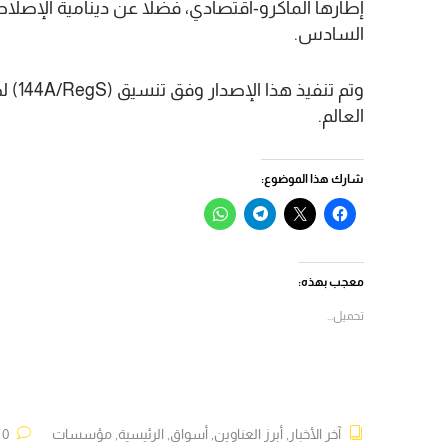
إطارها الماكرو-اقتصادي، فضلا عن دينامية الإصلاح
السادس.
وتم ت
العالم.
شارك هذا الموضوع:
انقر
النقر
انقر
انقر
للمشاركة
للمشاركة
للمشاركة
للمشاركة
على
على
على
على
فيسبوك
X
Telegram
WhatsApp
(فتح
(فتح
(فتح
(فتح
في
في
في
في
معجب بهذه:
نافذة
نافذة
نافذة
نافذة
جديدة)
جديدة)
جديدة)
جديدة)
تحميل...
آخر الأخبار
,
أبرز العناوين
,
أسواق
,
الرئيسية
,
مؤسسات
0 تعليقات