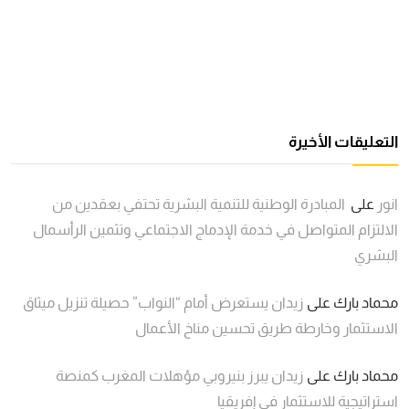
التعليقات الأخيرة
انور
على
المبادرة الوطنية للتنمية البشرية تحتفي بعقدين من
الالتزام المتواصل في خدمة الإدماج الاجتماعي وتثمين الرأسمال
البشري
محماد بارك
على
زيدان يستعرض أمام “النواب” حصيلة تنزيل ميثاق
الاستثمار وخارطة طريق تحسين مناخ الأعمال
محماد بارك
على
زيدان يبرز بنيروبي مؤهلات المغرب كمنصة
استراتيجية للاستثمار في إفريقيا