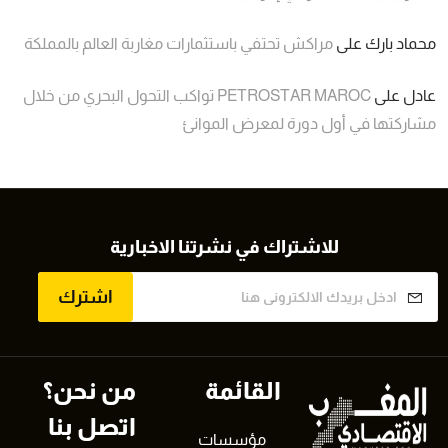
محماد بارك
على
مراكش تحتفي باستثمارات مغاربة العالم بالمملكة
عادل
على
PETROSTAR MAROC تواكب التحول البحري من خلال
مشاركتها في أول دورة لمعرض الموانئ
للاشتراك في نشرتنا الاخبارية
اشترك
القائمة
من نحن؟
اتصل بنا
مؤسسات