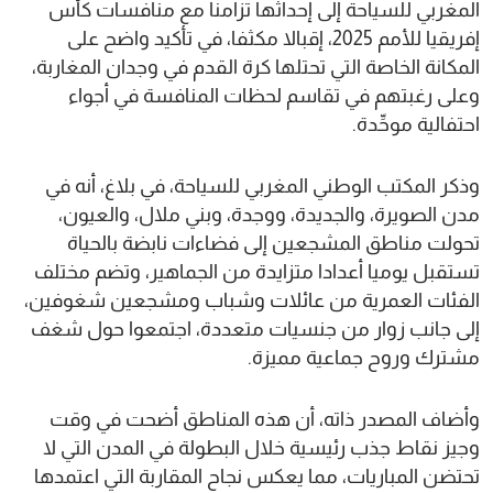
المغربي للسياحة إلى إحداثها تزامنا مع منافسات كأس
إفريقيا للأمم 2025، إقبالا مكثفا، في تأكيد واضح على
المكانة الخاصة التي تحتلها كرة القدم في وجدان المغاربة،
وعلى رغبتهم في تقاسم لحظات المنافسة في أجواء
احتفالية موحِّدة.
وذكر المكتب الوطني المغربي للسياحة، في بلاغ، أنه في
مدن الصويرة، والجديدة، ووجدة، وبني ملال، والعيون،
تحولت مناطق المشجعين إلى فضاءات نابضة بالحياة
تستقبل يوميا أعدادا متزايدة من الجماهير، وتضم مختلف
الفئات العمرية من عائلات وشباب ومشجعين شغوفين،
إلى جانب زوار من جنسيات متعددة، اجتمعوا حول شغف
مشترك وروح جماعية مميزة.
وأضاف المصدر ذاته، أن هذه المناطق أضحت في وقت
وجيز نقاط جذب رئيسية خلال البطولة في المدن التي لا
تحتضن المباريات، مما يعكس نجاح المقاربة التي اعتمدها