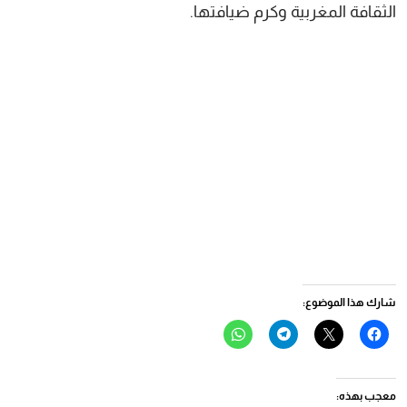
الثقافة المغربية وكرم ضيافتها.
شارك هذا الموضوع:
انقر
النقر
انقر
انقر
للمشاركة
للمشاركة
للمشاركة
للمشاركة
على
على
على
على
فيسبوك
X
Telegram
WhatsApp
(فتح
(فتح
(فتح
(فتح
في
في
في
في
معجب بهذه:
نافذة
نافذة
نافذة
نافذة