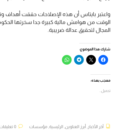
واعتبر بايتاس أن هذه الإصلاحات حققت أهداف وت
الوقت من هوامش مالية كبيرة جدا سخرتها الحكوم
المجال لتحقيق عدالة ضريبية.
شارك هذا الموضوع:
انقر
النقر
انقر
انقر
للمشاركة
للمشاركة
للمشاركة
للمشاركة
على
على
على
على
فيسبوك
X
Telegram
WhatsApp
(فتح
(فتح
(فتح
(فتح
في
في
في
في
معجب بهذه:
نافذة
نافذة
نافذة
نافذة
جديدة)
جديدة)
جديدة)
جديدة)
تحميل...
آخر الأخبار
,
أبرز العناوين
,
الرئيسية
,
مؤسسات
0 تعليقات