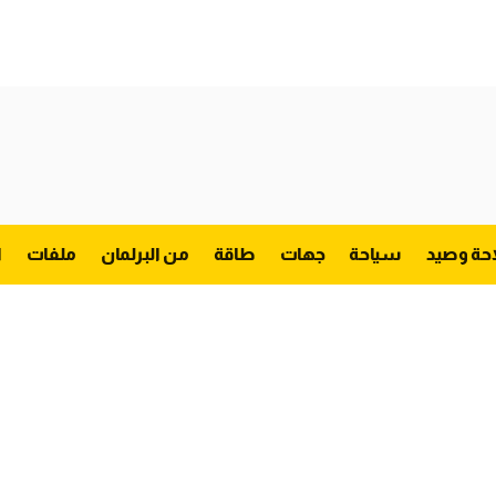
احة وصيد
سياحة
جهات
طاقة
من البرلمان
ملفات
ا