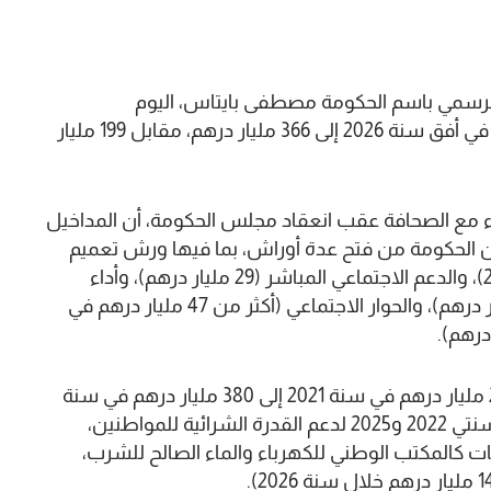
ق الرسمي باسم الحكومة مصطفى بايتاس، اليوم
الخميس،إنه من المتوقع أن تصل المداخيل الجبائية في أفق سنة 2026 إلى 366 مليار درهم، مقابل 199 مليار
 مع الصحافة عقب انعقاد مجلس الحكومة، أن المداخيل
ار درهم، وهو ما مكن الحكومة من فتح عدة أوراش، بما فيها ورش تعميم
الحماية الاجتماعية (41,5 مليار درهم برسم سنة 2026)، والدعم الاجتماعي المباشر (29 مليار درهم)، وأداء
واجبات الاشتراك المتعلقة بـ”أمو تضامن” (9,5 مليار درهم)، والحوار الاجتماعي (أكثر من 47 مليار درهم في
وسجل الوزير أن الاستثمار العمومي انتقل من 230 مليار درهم في سنة 2021 إلى 380 مليار درهم في سنة
2026، وتم تخصيص ما يقارب 107 ملايير درهم بين سنتي 2022 و2025 لدعم القدرة الشرائية للمواطنين،
 كالمكتب الوطني للكهرباء والماء الصالح للشرب،