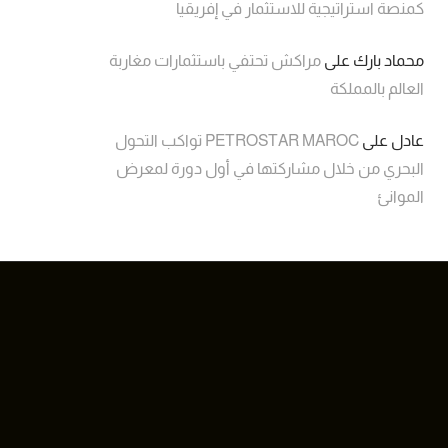
كمنصة استراتيجية للاستثمار في إفريقيا
محماد بارك
على
مراكش تحتفي باستثمارات مغاربة
العالم بالمملكة
عادل
على
PETROSTAR MAROC تواكب التحول
البحري من خلال مشاركتها في أول دورة لمعرض
الموانئ