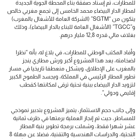
للمطارات، تم إسناد صفقة بناء المحطة الجوية الجديدة
لمطار الدار البيضاء محمد الخامس إلى تجمع مغربي خالص
يتكون من “SGTM” (الشركة العامة للأشغال بالمغرب)
و”TGCC” (الأشغال العامة للبناء بالدار البيضاء)، وذلك
بغلاف مالي قدره 12,8 مليار درهم.
وأفاد المكتب الوطني للمطارات، في بلاغ له، بأنه “نظرا
لضخامته، يعد هذا المشروع أكبر ورش مطاري ينجز
بالمغرب على الإطلاق، ويشكل منعطفا تاريخيا في مسار
تطور المطار الرئيسي في المملكة، ويجسد الطموح الكبير
لتزويد الدار البيضاء ببنية تحتية ترقى لمكانتها كقطب
إقليمي ودولي”.
وإلى جانب حجم الاستثمار، يتميز المشروع بتدبير نموذجي
للمساطر، حيث تم إنجاز العملية برمتها في ظرف ثمانية
عشر شهرا فقط، وشملت برمجة تطوير بنية المطار
التحتية، والدراسات الهندسية والتقنية، فضلا عن مهلة 8