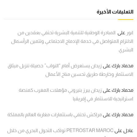
التعليقات الأخيرة
انور
على
المبادرة الوطنية للتنمية البشرية تحتفي بعقدين من
الالتزام المتواصل في خدمة الإدماج الاجتماعي وتثمين الرأسمال
البشري
محماد بارك
على
زيدان يستعرض أمام “النواب” حصيلة تنزيل ميثاق
الاستثمار وخارطة طريق تحسين مناخ الأعمال
محماد بارك
على
زيدان يبرز بنيروبي مؤهلات المغرب كمنصة
استراتيجية للاستثمار في إفريقيا
محماد بارك
على
مراكش تحتفي باستثمارات مغاربة العالم بالمملكة
عادل
على
PETROSTAR MAROC تواكب التحول البحري من خلال