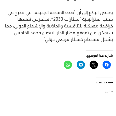
وخلص البلاغ إلى أن “هذه المحطة الجديدة، التي تندرج في
صلب استراتيجية “مطارات 2030″، ستفرض نفسها
كرافعة مهيكلة للتنافسية والجاذبية والإشعاع الدولي، مما
سيمكن من تموقع مطار الدار البيضاء محمد الخامس
بشكل مستدام كمطار مرجعي دولي”.
شارك هذا الموضوع:
انقر
النقر
انقر
انقر
للمشاركة
للمشاركة
للمشاركة
للمشاركة
على
على
على
على
فيسبوك
X
Telegram
WhatsApp
(فتح
(فتح
(فتح
(فتح
في
في
في
في
معجب بهذه:
نافذة
نافذة
نافذة
نافذة
جديدة)
جديدة)
جديدة)
جديدة)
تحميل...