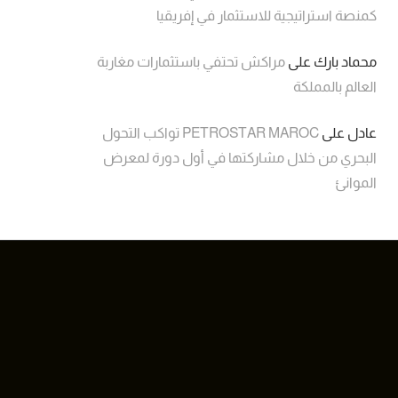
كمنصة استراتيجية للاستثمار في إفريقيا
محماد بارك
على
مراكش تحتفي باستثمارات مغاربة
العالم بالمملكة
عادل
على
PETROSTAR MAROC تواكب التحول
البحري من خلال مشاركتها في أول دورة لمعرض
الموانئ