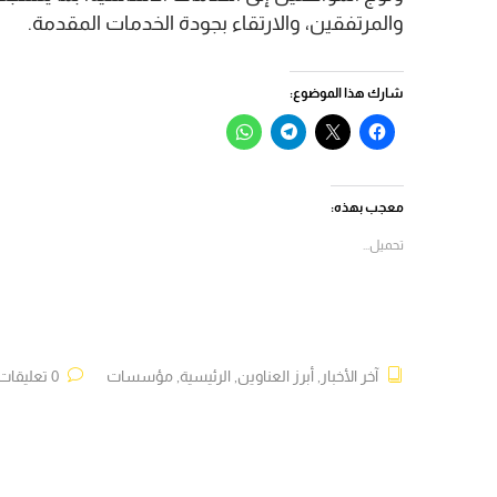
والمرتفقين، والارتقاء بجودة الخدمات المقدمة.
شارك هذا الموضوع:
انقر
النقر
انقر
انقر
للمشاركة
للمشاركة
للمشاركة
للمشاركة
على
على
على
على
فيسبوك
X
Telegram
WhatsApp
(فتح
(فتح
(فتح
(فتح
في
في
في
في
معجب بهذه:
نافذة
نافذة
نافذة
نافذة
جديدة)
جديدة)
جديدة)
جديدة)
تحميل...
آخر الأخبار
,
أبرز العناوين
,
الرئيسية
,
مؤسسات
0 تعليقات