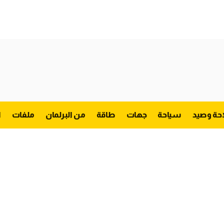
احة وصيد
سياحة
جهات
طاقة
من البرلمان
ملفات
ا