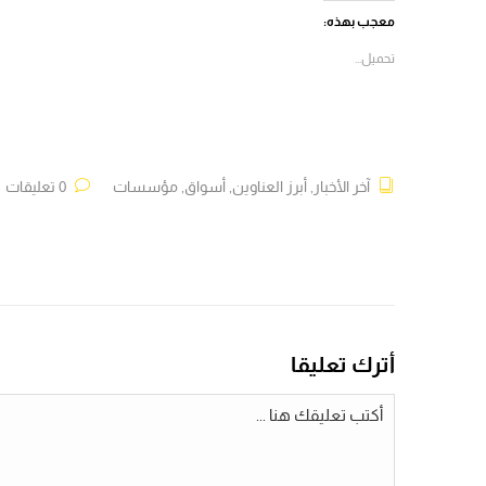
(فتح
(فتح
(فتح
(فتح
في
في
في
في
معجب بهذه:
نافذة
نافذة
نافذة
نافذة
جديدة)
جديدة)
جديدة)
جديدة)
تحميل...
آخر الأخبار
,
أبرز العناوين
,
أسواق
,
مؤسسات
0 تعليقات
أترك تعليقا