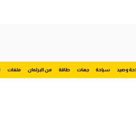
احة وصيد
سياحة
جهات
طاقة
من البرلمان
ملفات
ا