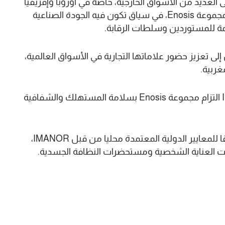
ا للوصول إلى العديد من الأسواق الخارجية، خاصة في أوروبا وإفريقيا
والشرق الأوسط. فهي تفتح فرص تصدير جديدة لمجموعة Enosis، في سياق تكون فيه الجودة الصناعية
مة للمستوردين وسلطات الرقابة.
 هذا الاعتراف، تهدف شركة Enosis الآن إلى تعزيز حضور علاماتها التجارية في الأسواق العالمية،
غربية.
وإلى جانب البعد التجاري، تعكس شهادة ISO 22716 التزام مجموعة Enosis بسلامة المستهلك والشفافية
وخلص البلاغ إلى أنه من خلال هيكلة أنشطتها وفقا للمعايير الدولية المعتمدة محليا من قبل IMANOR،
ات العناية الشخصية ومستحضرات النظافة الجسدية.