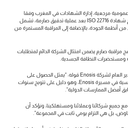
عمومية مرجعية، إدارة الشهادات في المغرب وفقا
للتشريعات الوطنية والمعايير الدولية، حيث يتم منح شهادة ISO 22716 بعد عملية تدقيق صارمة، تشمل
 من أنظمة الجودة، بالإضافة إلى المراقبة المستمرة من
ج مراقبة صارم يضمن امتثال الشركة الدائم لمتطلبات
ة ومستحضرات النظافة الجسدية.
وفي هذا الصدد، نقل البلاغ عن رضا السويلمي، المدير العام لشركة Enosis قوله: “يمثل الحصول على
شهادة ISO 22716 من هيئة IMANOR محطة أساسية في مسيرة Enosis، وهو دليل على تتويج سنوات
ابق أفضل الممارسات الدولية”.
مع جميع شركائنا وعملائنا ومستهلكينا، ونؤكد أن
فاوض، بل هي التزام يومي ثابت في المجموعة”.