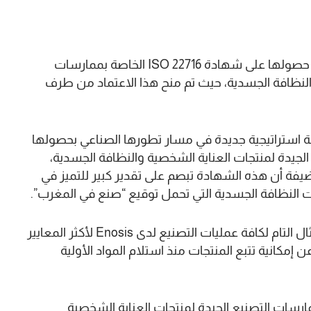
أعلنت مجموعة Enosis المغربية، اليوم الإثنين، عن حصولها على شهادة ISO 22716 الخاصة بممارسات
اية الشخصية والنظافة الجسدية، حيث تم منح هذا الاعتماد من طرف
ققت محطة استراتيجية جديدة في مسار تطورها الصناعي بحصولها
سات التصنيع الجيدة لمنتجات العناية الشخصية والنظافة الجسدية،
فة أن هذه الشهادة تبصم على تقدير كبير للتميز في
النظافة الجسدية التي تحمل توقيع “صنع في المغرب”.
وأشار المصدر ذاته إلى أن هذه الشهادة تؤكد الامتثال التام لكافة عمليات التصنيع لدى Enosis لأكثر المعايير
إمكانية تتبع المنتجات منذ استلام المواد الأولية
لمي المعتمد لممارسات التصنيع الجيدة لمنتجات العناية الشخصية