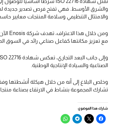
تمثل شهادة ISO 22716 شرطا أساسي
والامتثال التنظيمي وسلامة المنتجات معايير حاس
ومن خلال
مع تعزيز مكانتها كفاعل صناعي رائد في السوق الم
الصناعية والسيادة الإنتاجية الوطنية.
تشارك المجموعة بنشاط في الارتقاء بصناعة منتج
شارك هذا الموضوع:
انقر
النقر
انقر
انقر
للمشاركة
للمشاركة
للمشاركة
للمشاركة
على
على
على
على
فيسبوك
X
Telegram
WhatsApp