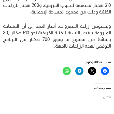
610 هكتار مخصصة للحبوب الخريفية، و200 هكتار للزراعات
الكلئية وذلك من مجموع المساحة الإجمالية.
وبخصوص زراعة الخضروات، أشار العبد إلى أن المساحة
المزروعة بلغت بالنسبة للفترة الخريفية نحو 610 هكتار (80
بالمائة) من مجموع ما يفوق 700 هكتار من البرنامج
التوقعي لهذه الزراعات بالجهة.
شارك هذا الموضوع:
انقر
النقر
انقر
انقر
للمشاركة
للمشاركة
للمشاركة
للمشاركة
على
على
على
على
فيسبوك
X
Telegram
WhatsApp
(فتح
(فتح
(فتح
(فتح
في
في
في
في
معجب بهذه:
نافذة
نافذة
نافذة
نافذة
جديدة)
جديدة)
جديدة)
جديدة)
تحميل...