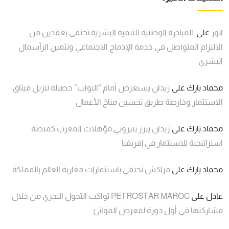
انور
على
المبادرة الوطنية للتنمية البشرية تحتفي بعقدين من
الالتزام المتواصل في خدمة الإدماج الاجتماعي وتثمين الرأسمال
البشري
محماد بارك
على
زيدان يستعرض أمام “النواب” حصيلة تنزيل ميثاق
الاستثمار وخارطة طريق تحسين مناخ الأعمال
محماد بارك
على
زيدان يبرز بنيروبي مؤهلات المغرب كمنصة
استراتيجية للاستثمار في إفريقيا
محماد بارك
على
مراكش تحتفي باستثمارات مغاربة العالم بالمملكة
عادل
على
PETROSTAR MAROC تواكب التحول البحري من خلال
مشاركتها في أول دورة لمعرض الموانئ