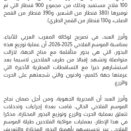
100 فلاح مستفيد وذلك من مجموع 900 قنطار التي تم
توفيرها (380 قنطار من الشعير، و390 قنطار من القمح
الصلب، و130 قنطار من القمح الطري).
وأبرز العبد، في تصريح لوكالة المغرب العربي للأنباء،
بمناسبة الموسم الفلاحي 2025-2026، أن عملية توزيع هذه
البذور، التي هي بذور متأقلمة مع مناخ الجهة، لازالت
متواصلة وتشهد إقبالا من طرف الفلاحين لاسيما بعد
استبشارهم خيرا مع التساقطات المطرية الأخيرة التي
عرفتها جهة كلميم- وادنون والتي شجعتهم على الحرث
والزرع.
وأبرز العبد أن المديرية الجهوية، ومن أجل ضمان نجاح
الموسم الفلاحي الحالي، قامت بعدة إجراءات وتدخلات
تتعلق بعملية الحرث والزرع وتوزيع البذور المختارة، مذكرا
في هذا الإطار، بعمليات مواكبة الفلاحين طيلة الموسم
الفلاحي عبر تحسيسهم بأهمية البذور المختارة والتعريف