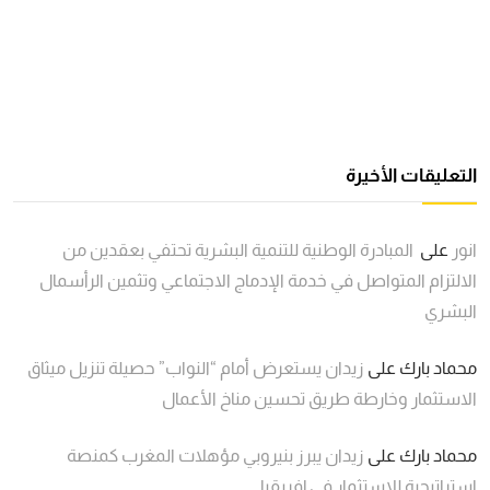
التعليقات الأخيرة
انور
على
المبادرة الوطنية للتنمية البشرية تحتفي بعقدين من
الالتزام المتواصل في خدمة الإدماج الاجتماعي وتثمين الرأسمال
البشري
محماد بارك
على
زيدان يستعرض أمام “النواب” حصيلة تنزيل ميثاق
الاستثمار وخارطة طريق تحسين مناخ الأعمال
محماد بارك
على
زيدان يبرز بنيروبي مؤهلات المغرب كمنصة
استراتيجية للاستثمار في إفريقيا