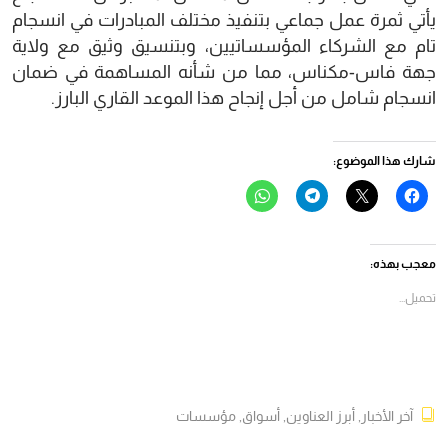
يأتي ثمرة عمل جماعي بتنفيذ مختلف المبادرات في انسجام
تام مع الشركاء المؤسساتيين، وبتنسيق وثيق مع ولاية
جهة فاس-مكناس، مما من شأنه المساهمة في ضمان
انسجام شامل من أجل إنجاح هذا الموعد القاري البارز.
شارك هذا الموضوع:
انقر
النقر
انقر
انقر
للمشاركة
للمشاركة
للمشاركة
للمشاركة
على
على
على
على
فيسبوك
X
Telegram
WhatsApp
(فتح
(فتح
(فتح
(فتح
في
في
في
في
معجب بهذه:
نافذة
نافذة
نافذة
نافذة
جديدة)
جديدة)
جديدة)
جديدة)
تحميل...
آخر الأخبار
,
أبرز العناوين
,
أسواق
,
مؤسسات