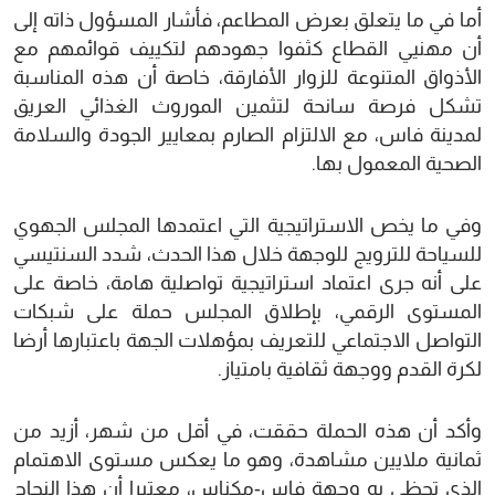
أما في ما يتعلق بعرض المطاعم، فأشار المسؤول ذاته إلى
أن مهنيي القطاع كثفوا جهودهم لتكييف قوائمهم مع
الأذواق المتنوعة للزوار الأفارقة، خاصة أن هذه المناسبة
تشكل فرصة سانحة لتثمين الموروث الغذائي العريق
لمدينة فاس، مع الالتزام الصارم بمعايير الجودة والسلامة
الصحية المعمول بها.
وفي ما يخص الاستراتيجية التي اعتمدها المجلس الجهوي
للسياحة للترويج للوجهة خلال هذا الحدث، شدد السنتيسي
على أنه جرى اعتماد استراتيجية تواصلية هامة، خاصة على
المستوى الرقمي، بإطلاق المجلس حملة على شبكات
التواصل الاجتماعي للتعريف بمؤهلات الجهة باعتبارها أرضا
لكرة القدم ووجهة ثقافية بامتياز.
وأكد أن هذه الحملة حققت، في أقل من شهر، أزيد من
ثمانية ملايين مشاهدة، وهو ما يعكس مستوى الاهتمام
الذي تحظى به وجهة فاس-مكناس، معتبرا أن هذا النجاح