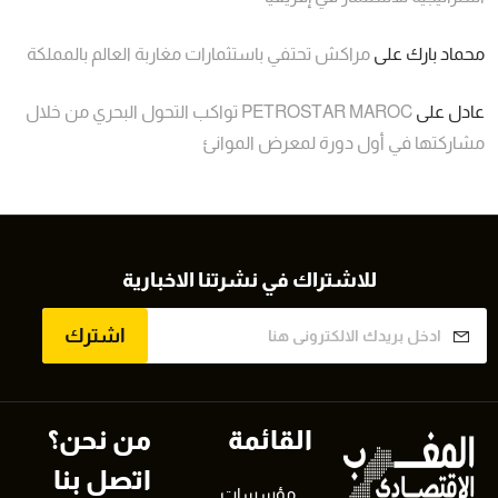
محماد بارك
على
مراكش تحتفي باستثمارات مغاربة العالم بالمملكة
عادل
على
PETROSTAR MAROC تواكب التحول البحري من خلال
مشاركتها في أول دورة لمعرض الموانئ
للاشتراك في نشرتنا الاخبارية
اشترك
القائمة
من نحن؟
اتصل بنا
مؤسسات