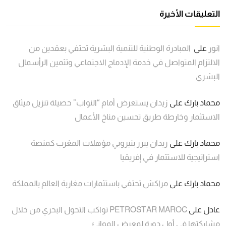
التعليقات الأخيرة
انور
على
المبادرة الوطنية للتنمية البشرية تحتفي بعقدين من
الالتزام المتواصل في خدمة الإدماج الاجتماعي وتثمين الرأسمال
البشري
محماد بارك
على
زيدان يستعرض أمام “النواب” حصيلة تنزيل ميثاق
الاستثمار وخارطة طريق تحسين مناخ الأعمال
محماد بارك
على
زيدان يبرز بنيروبي مؤهلات المغرب كمنصة
استراتيجية للاستثمار في إفريقيا
محماد بارك
على
مراكش تحتفي باستثمارات مغاربة العالم بالمملكة
عادل
على
PETROSTAR MAROC تواكب التحول البحري من خلال
مشاركتها في أول دورة لمعرض الموانئ