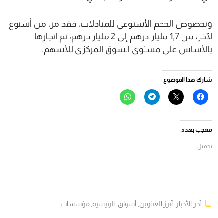
وبخصوص الحجم الأسبوعي للمبادلات، فقد مر، من أسبوع
لآخر، من 1,7 مليار درهم إلى 2 مليار درهم، تم انجازها
بالأساس على مستوى السوق المركزي للأسهم.
شارك هذا الموضوع:
انقر
النقر
انقر
انقر
للمشاركة
للمشاركة
للمشاركة
للمشاركة
على
على
على
على
فيسبوك
X
Telegram
WhatsApp
(فتح
(فتح
(فتح
(فتح
في
في
في
في
معجب بهذه:
نافذة
نافذة
نافذة
نافذة
جديدة)
جديدة)
جديدة)
جديدة)
تحميل...
آخر الأخبار
,
أبرز العناوين
,
أسواق
,
الرئيسية
,
مؤسسات