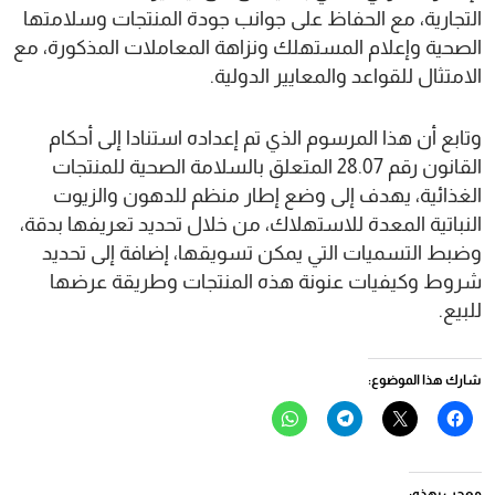
التجارية، مع الحفاظ على جوانب جودة المنتجات وسلامتها
الصحية وإعلام المستهلك ونزاهة المعاملات المذكورة، مع
الامتثال للقواعد والمعايير الدولية.
وتابع أن هذا المرسوم الذي تم إعداده استنادا إلى أحكام
القانون رقم 28.07 المتعلق بالسلامة الصحية للمنتجات
الغذائية، يهدف إلى وضع إطار منظم للدهون والزيوت
النباتية المعدة للاستهلاك، من خلال تحديد تعريفها بدقة،
وضبط التسميات التي يمكن تسويقها، إضافة إلى تحديد
شروط وكيفيات عنونة هذه المنتجات وطريقة عرضها
للبيع.
شارك هذا الموضوع:
انقر
النقر
انقر
انقر
للمشاركة
للمشاركة
للمشاركة
للمشاركة
على
على
على
على
فيسبوك
X
Telegram
WhatsApp
(فتح
(فتح
(فتح
(فتح
في
في
في
في
معجب بهذه: