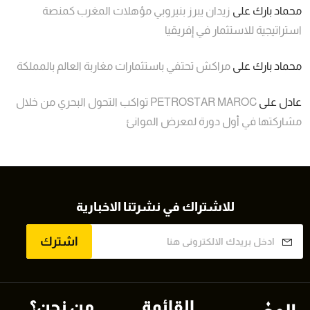
محماد بارك
على
زيدان يبرز بنيروبي مؤهلات المغرب كمنصة
استراتيجية للاستثمار في إفريقيا
محماد بارك
على
مراكش تحتفي باستثمارات مغاربة العالم بالمملكة
عادل
على
PETROSTAR MAROC تواكب التحول البحري من خلال
مشاركتها في أول دورة لمعرض الموانئ
للاشتراك في نشرتنا الاخبارية
اشترك
القائمة
من نحن؟