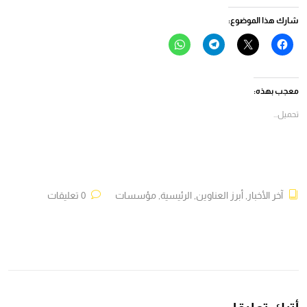
شارك هذا الموضوع:
انقر
النقر
انقر
انقر
للمشاركة
للمشاركة
للمشاركة
للمشاركة
على
على
على
على
فيسبوك
X
Telegram
WhatsApp
(فتح
(فتح
(فتح
(فتح
في
في
في
في
معجب بهذه:
نافذة
نافذة
نافذة
نافذة
جديدة)
جديدة)
جديدة)
جديدة)
تحميل...
آخر الأخبار
,
أبرز العناوين
,
الرئيسية
,
مؤسسات
0 تعليقات