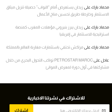
محماد بارك
على
زيدان يستعرض أمام “النواب” حصيلة تنزيل ميثاق
الاستثمار وخارطة طريق تحسين مناخ الأعمال
محماد بارك
على
زيدان يبرز بنيروبي مؤهلات المغرب كمنصة
استراتيجية للاستثمار في إفريقيا
محماد بارك
على
مراكش تحتفي باستثمارات مغاربة العالم بالمملكة
عادل
على
PETROSTAR MAROC تواكب التحول البحري من خلال
مشاركتها في أول دورة لمعرض الموانئ
للاشتراك في نشرتنا الاخبارية
اشترك