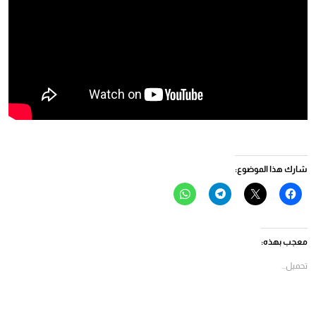
شارك هذا الموضوع:
انقر
النقر
انقر
انقر
للمشاركة
للمشاركة
للمشاركة
للمشاركة
على
على
على
على
فيسبوك
X
Telegram
WhatsApp
(فتح
(فتح
(فتح
(فتح
في
في
في
في
معجب بهذه:
نافذة
نافذة
نافذة
نافذة
جديدة)
جديدة)
جديدة)
جديدة)
تحميل...