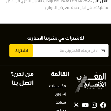
عادل
على
PETROSTAR MAROC تواكب التحول البحري من خلال
مشاركتها في أول دورة لمعرض الموانئ
للاشتراك في نشرتنا الاخبارية
اشترك
القائمة
من نحن؟
اتصل بنا
مؤسسات
أسواق
سياحة
صناعة