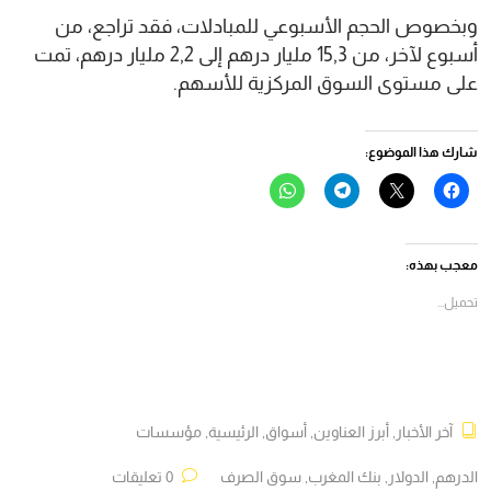
وبخصوص الحجم الأسبوعي للمبادلات، فقد تراجع، من
أسبوع لآخر، من 15,3 مليار درهم إلى 2,2 مليار درهم، تمت
على مستوى السوق المركزية للأسهم.
شارك هذا الموضوع:
انقر
النقر
انقر
انقر
للمشاركة
للمشاركة
للمشاركة
للمشاركة
على
على
على
على
فيسبوك
X
Telegram
WhatsApp
(فتح
(فتح
(فتح
(فتح
في
في
في
في
معجب بهذه:
نافذة
نافذة
نافذة
نافذة
جديدة)
جديدة)
جديدة)
جديدة)
تحميل...
آخر الأخبار
,
أبرز العناوين
,
أسواق
,
الرئيسية
,
مؤسسات
الدرهم
,
الدولار
,
بنك المغرب
,
سوق الصرف
0 تعليقات