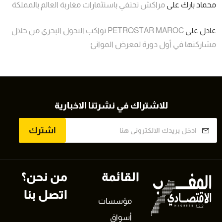
محماد بارك
على
مراكش تحتفي باستثمارات مغاربة العالم بالمملكة
عادل
على
PETROSTAR MAROC تواكب التحول البحري من خلال
مشاركتها في أول دورة لمعرض الموانئ
للاشتراك في نشرتنا الاخبارية
اشترك
القائمة
من نحن؟
اتصل بنا
مؤسسات
أسواق