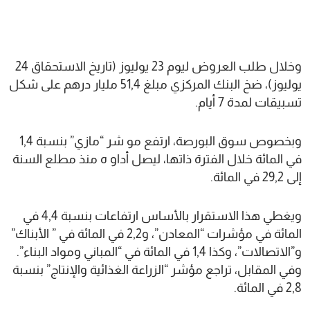
وخلال طلب العروض ليوم 23 يوليوز (تاريخ الاستحقاق 24
يوليوز)، ضخ البنك المركزي مبلغ 51,4 مليار درهم على شكل
تسبيقات لمدة 7 أيام.
وبخصوص سوق البورصة، ارتفع مو شر “مازي” بنسبة 1,4
في المائة خلال الفترة ذاتها، ليصل أداو ه منذ مطلع السنة
إلى 29,2 في المائة.
ويغطي هذا الاستقرار بالأساس ارتفاعات بنسبة 4,4 في
المائة في مؤشرات “المعادن”، و2,2 في المائة في ” الأبناك”
و”الاتصالات”، وكذا 1,4 في المائة في “المباني ومواد البناء”.
وفي المقابل، تراجع مؤشر “الزراعة الغذائية والإنتاج” بنسبة
2,8 في المائة.