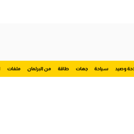
احة وصيد
سياحة
جهات
طاقة
من البرلمان
ملفات
ا