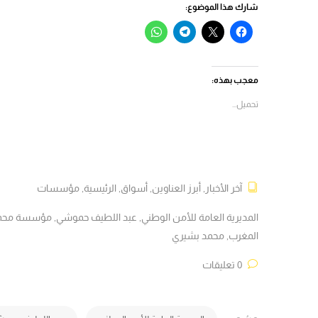
شارك هذا الموضوع:
انقر
النقر
انقر
انقر
للمشاركة
للمشاركة
للمشاركة
للمشاركة
على
على
على
على
فيسبوك
X
Telegram
WhatsApp
(فتح
(فتح
(فتح
(فتح
في
في
في
في
معجب بهذه:
نافذة
نافذة
نافذة
نافذة
جديدة)
جديدة)
جديدة)
جديدة)
تحميل...
آخر الأخبار
,
أبرز العناوين
,
أسواق
,
الرئيسية
,
مؤسسات
المديرية العامة للأمن الوطني
,
عبد اللطيف حموشي
,
مؤسسة محمد 
المغرب
,
محمد بشيري
0 تعليقات