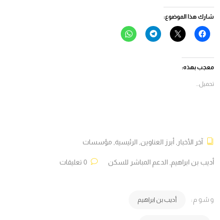
شارك هذا الموضوع:
انقر
النقر
انقر
انقر
للمشاركة
للمشاركة
للمشاركة
للمشاركة
على
على
على
على
فيسبوك
X
Telegram
WhatsApp
(فتح
(فتح
(فتح
(فتح
في
في
في
في
معجب بهذه:
نافذة
نافذة
نافذة
نافذة
جديدة)
جديدة)
جديدة)
جديدة)
تحميل...
آخر الأخبار
,
أبرز العناوين
,
الرئيسية
,
مؤسسات
أديب بن ابراهيم
,
الدعم المباشر للسكن
0 تعليقات
وسُوم:
أديب بن ابراهيم