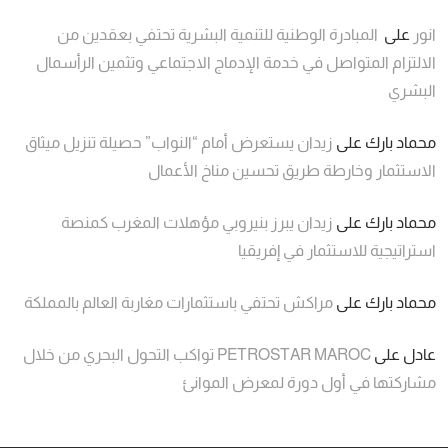
انور
على
المبادرة الوطنية للتنمية البشرية تحتفي بعقدين من
الالتزام المتواصل في خدمة الإدماج الاجتماعي وتثمين الرأسمال
البشري
محماد بارك
على
زيدان يستعرض أمام “النواب” حصيلة تنزيل ميثاق
الاستثمار وخارطة طريق تحسين مناخ الأعمال
محماد بارك
على
زيدان يبرز بنيروبي مؤهلات المغرب كمنصة
استراتيجية للاستثمار في إفريقيا
محماد بارك
على
مراكش تحتفي باستثمارات مغاربة العالم بالمملكة
عادل
على
PETROSTAR MAROC تواكب التحول البحري من خلال
مشاركتها في أول دورة لمعرض الموانئ